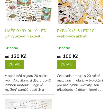
i
s
p
r
o
d
NAŠE RYBY /4-10 LET/
RYBNÍK /3-6 LET/ 10
u
14 výukových aktivit
výukových aktivit
k
(tiskovina v jednotlivých
(tiskovina v jednotlivých
t
listech)
listech)
Skladem
Skladem
ů
120 Kč
100 Kč
od
od
DETAIL
DETAIL
V sadě děti najdou 20 našich
Celá sada pracuje s 20 ručně
ryb. Aktivitami si děti procvičí
malovanými obrázky typickými
jemnou motoriku, logické
pro náš rybník. Aktivity jsou
myšlení, paměť, postřeh a
přizpůsobené dětem, které se
dozvědí se mnoho informací
pomalu začínají zajímat o...
o...