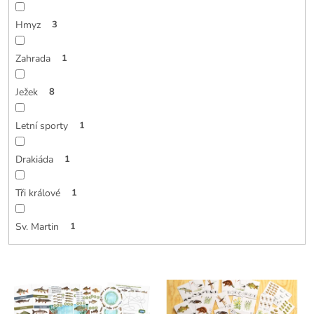
Hmyz
3
Zahrada
1
Ježek
8
Letní sporty
1
Drakiáda
1
Tři králové
1
Sv. Martin
1
V
ý
p