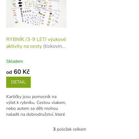
RYBNÍK /3-9 LET/ výukové
aktivity na cesty
(tiskovina
v jednotlivých listech)
Skladem
60 Kč
od
DETAIL
Kartičky jsou pomocník na
výlet k rybníku. Cestou vlakem,
nebo autem se děti mohou
naladit na dobrodružství, které
je čeká. 40 kartiček ve
formátu...
3
položek celkem
O
v