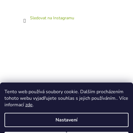
Sledovat na Instagramu
Tento web používá soubory cookie. Dalším procházením
tohoto webu vyjadřujete souhlas s jejich používáním.. Více
informací
zde
.
Nastavení
Vytvořil Shoptet