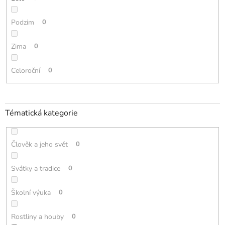
Podzim
0
Zima
0
Celoroční
0
Tématická kategorie
Člověk a jeho svět
0
Svátky a tradice
0
Školní výuka
0
Rostliny a houby
0