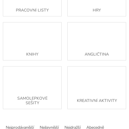
PRACOVNÍ LISTY
HRY
KNIHY
ANGLIČTINA
SAMOLEPKOVÉ
KREATIVNÍ AKTIVITY
SEŠITY
Ř
a
Nejprodávanější
Nejlevnější
Nejdražší
Abecedně