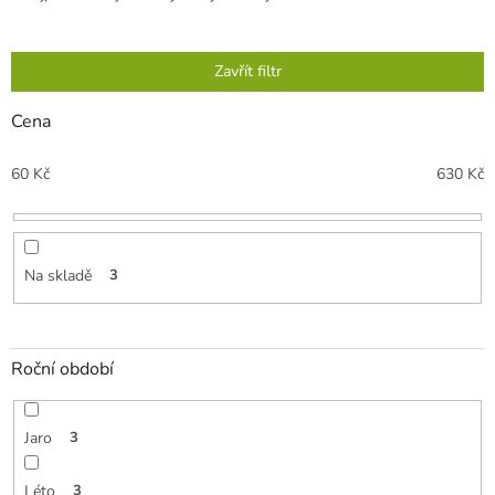
z
e
n
Zavřít filtr
í
p
Cena
r
o
60
Kč
630
Kč
d
u
k
t
Na skladě
3
ů
Roční období
Jaro
3
Léto
3