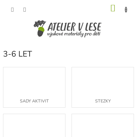
Přejít
NÁKU
na
obsah
KOŠÍK
3-6 LET
SADY AKTIVIT
STEZKY