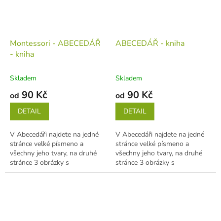
Montessori - ABECEDÁŘ
ABECEDÁŘ - kniha
- kniha
Skladem
Skladem
90 Kč
90 Kč
od
od
DETAIL
DETAIL
V Abecedáři najdete na jedné
V Abecedáři najdete na jedné
stránce velké písmeno a
stránce velké písmeno a
všechny jeho tvary, na druhé
všechny jeho tvary, na druhé
stránce 3 obrázky s
stránce 3 obrázky s
vyznačeným písmenem.
vyznačeným písmenem. V
Samohlásky mají modrou...
nabídce máme také...