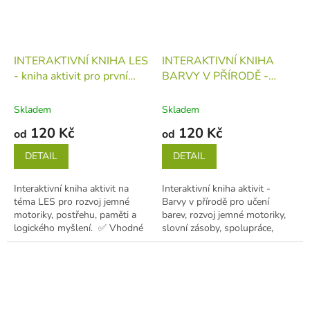
INTERAKTIVNÍ KNIHA LES
INTERAKTIVNÍ KNIHA
- kniha aktivit pro první
BARVY V PŘÍRODĚ -
učení (děti 1-5 let)
kniha
kniha aktivit pro první
učení (děti 1-5 let)
kniha
Skladem
Skladem
120 Kč
120 Kč
od
od
DETAIL
DETAIL
Interaktivní kniha aktivit na
Interaktivní kniha aktivit -
téma LES pro rozvoj jemné
Barvy v přírodě pro učení
motoriky, postřehu, paměti a
barev, rozvoj jemné motoriky,
logického myšlení. ✅ Vhodné
slovní zásoby, spolupráce,
pro děti od 1 do 5...
postřehu, paměti a logického...