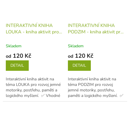
INTERAKTIVNÍ KNIHA
INTERAKTIVNÍ KNIHA
LOUKA - kniha aktivit pro
PODZIM - kniha aktivit pro
první učení (děti 1-5 let)
první učení (děti 1-5 let)
kniha
kniha
Skladem
Skladem
120 Kč
120 Kč
od
od
DETAIL
DETAIL
Interaktivní kniha aktivit na
Interaktivní kniha aktivit na
téma LOUKA pro rozvoj jemné
téma PODZIM pro rozvoj
motoriky, postřehu, paměti a
jemné motoriky, postřehu,
logického myšlení. ✅ Vhodné
paměti a logického myšlení. ✅
pro děti od 1 do 5...
Vhodné pro děti od 1 do 5...