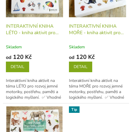
s
k
p
t
r
ů
o
d
INTERAKTIVNÍ KNIHA
INTERAKTIVNÍ KNIHA
u
LÉTO - kniha aktivit pro
MOŘE - kniha aktivit pro
k
první učení (děti 1-5 let)
první učení (děti 1-5 let)
t
kniha
kniha
Skladem
Skladem
ů
120 Kč
120 Kč
od
od
DETAIL
DETAIL
Interaktivní kniha aktivit na
Interaktivní kniha aktivit na
téma LÉTO pro rozvoj jemné
téma MOŘE pro rozvoj jemné
motoriky, postřehu, paměti a
motoriky, postřehu, paměti a
logického myšlení. ✅ Vhodné
logického myšlení. ✅ Vhodné
pro děti od 1 do 5...
pro děti od 1 do 5...
Tip