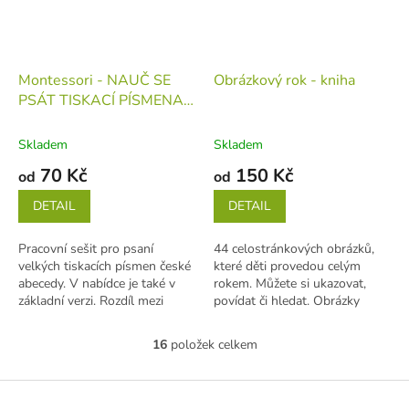
Montessori - NAUČ SE
Obrázkový rok - kniha
PSÁT TISKACÍ PÍSMENA -
kniha
Skladem
Skladem
70 Kč
150 Kč
od
od
DETAIL
DETAIL
Pracovní sešit pro psaní
44 celostránkových obrázků,
velkých tiskacích písmen české
které děti provedou celým
abecedy. V nabídce je také v
rokem. Můžete si ukazovat,
základní verzi. Rozdíl mezi
povídat či hledat. Obrázky
základní a montessori verzí:...
zobrazují české jarní tradice,
zvyky a...
16
položek celkem
O
v
l
Z
á
á