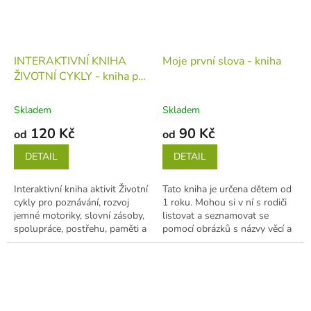
INTERAKTIVNÍ KNIHA
Moje první slova - kniha
ŽIVOTNÍ CYKLY - kniha pro
hravé poznávání (děti 4-8
let)
kniha
Skladem
Skladem
120 Kč
90 Kč
od
od
DETAIL
DETAIL
Interaktivní kniha aktivit Životní
Tato kniha je určena dětem od
cykly pro poznávání, rozvoj
1 roku. Mohou si v ní s rodiči
jemné motoriky, slovní zásoby,
listovat a seznamovat se
spolupráce, postřehu, paměti a
pomocí obrázků s názvy věcí a
logického...
zvířat. Obrázky jsou rozdělené...