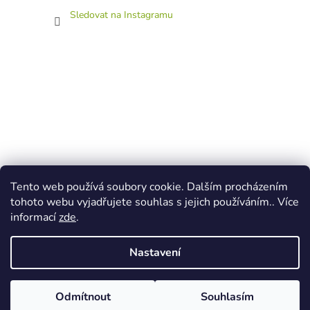
Sledovat na Instagramu
Tento web používá soubory cookie. Dalším procházením
tohoto webu vyjadřujete souhlas s jejich používáním.. Více
informací
zde
.
Nastavení
Vytvořil Shoptet
Ke každé objednávce přidáme zdarma pexeso Léto v pdf. Při nákupu
Odmítnout
Souhlasím
Copyright 2026
Atelier V lese
. Všechna práva vyhrazena.
nad 300 Kč si v košíku vyberte další dárek.