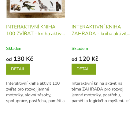
INTERAKTIVNÍ KNIHA
INTERAKTIVNÍ KNIHA
100 ZVÍŘAT - kniha aktivit
ZAHRADA - kniha aktivit
pro první učení (děti 1-5
pro první učení (děti 1-5
let)
kniha
let)
kniha
Skladem
Skladem
130 Kč
120 Kč
od
od
DETAIL
DETAIL
Interaktivní kniha aktivit 100
Interaktivní kniha aktivit na
zvířat pro rozvoj jemné
téma ZAHRADA pro rozvoj
motoriky, slovní zásoby,
jemné motoriky, postřehu,
spolupráce, postřehu, paměti a
paměti a logického myšlení. ✅
logického myšlení. ✅
Vhodné pro děti od 1 do 5...
Vhodné...