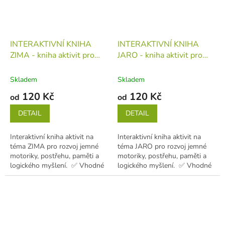
INTERAKTIVNÍ KNIHA
INTERAKTIVNÍ KNIHA
ZIMA - kniha aktivit pro
JARO - kniha aktivit pro
první učení (děti 1-5 let)
první učení (děti 1-5 let)
kniha
kniha
Skladem
Skladem
120 Kč
120 Kč
od
od
DETAIL
DETAIL
Interaktivní kniha aktivit na
Interaktivní kniha aktivit na
téma ZIMA pro rozvoj jemné
téma JARO pro rozvoj jemné
motoriky, postřehu, paměti a
motoriky, postřehu, paměti a
logického myšlení. ✅ Vhodné
logického myšlení. ✅ Vhodné
pro děti od 1 do 5...
pro děti od 1 do 5...