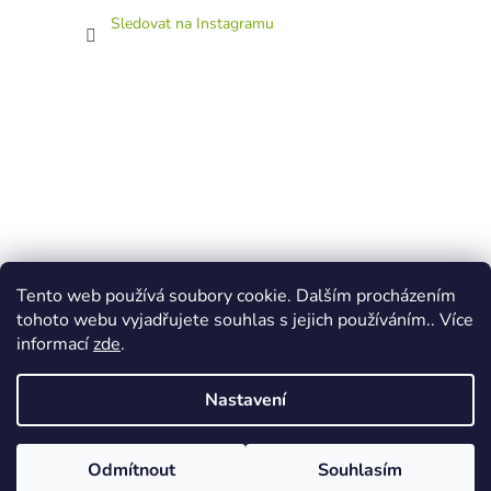
Sledovat na Instagramu
Tento web používá soubory cookie. Dalším procházením
tohoto webu vyjadřujete souhlas s jejich používáním.. Více
informací
zde
.
Nastavení
Vytvořil Shoptet
Ke každé objednávce přidáme zdarma pexeso Léto v pdf. Při nákupu
Odmítnout
Souhlasím
Copyright 2026
Atelier V lese
. Všechna práva vyhrazena.
nad 300 Kč si v košíku vyberte další dárek.