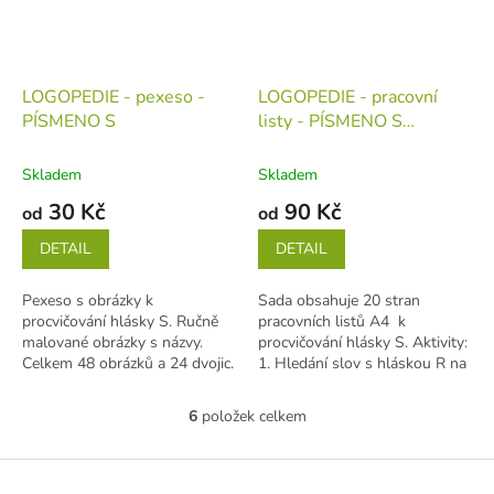
LOGOPEDIE - pexeso -
LOGOPEDIE - pracovní
PÍSMENO S
listy - PÍSMENO S
(tiskovina v jednotlivých
listech)
Skladem
Skladem
30 Kč
90 Kč
od
od
DETAIL
DETAIL
Pexeso s obrázky k
Sada obsahuje 20 stran
procvičování hlásky S. Ručně
pracovních listů A4 k
malované obrázky s názvy.
procvičování hlásky S. Aktivity:
Celkem 48 obrázků a 24 dvojic.
1. Hledání slov s hláskou R na
Kartičky mají rozměry 6,5 x
začátku, uprostřed a na konci...
6,5...
6
položek celkem
O
v
l
Z
á
á