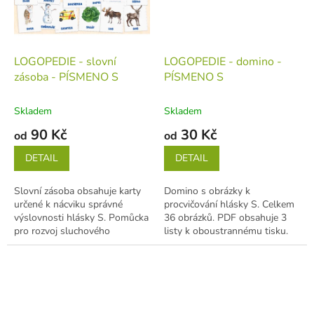
LOGOPEDIE - slovní
LOGOPEDIE - domino -
zásoba - PÍSMENO S
PÍSMENO S
Skladem
Skladem
90 Kč
30 Kč
od
od
DETAIL
DETAIL
Slovní zásoba obsahuje karty
Domino s obrázky k
určené k nácviku správné
procvičování hlásky S. Celkem
výslovnosti hlásky S. Pomůcka
36 obrázků. PDF obsahuje 3
pro rozvoj sluchového
listy k oboustrannému tisku.
rozlišování hlásky S ve slově
Objednávat můžete PDF nebo
a...
POLOTOVAR (my...