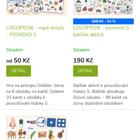
s
k
p
t
r
ů
o
290 Kč
–34 %
d
LOGOPEDIE - najdi dvojče
LOGOPEDIE - písmeno S -
u
- PÍSMENO S
balíček aktivit
k
t
Skladem
Skladem
ů
50 Kč
190 Kč
od
DETAIL
DETAIL
Hra na principu Dobble. Verze
Balíček aktivit k procvičování
se 6 obrázky na kartě. Celkem
hlásky S. Balíček obsahuje:
31 karet s obrázky k
Slovní zásoba - 99 karet se
procvičování hlásky S.
slovy doplněné obrázkem
Procvičení postřehu,
Domino - 36 obrázků...
spolupráce, slovní...