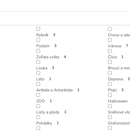
Rybník
3
Ovoce a zel
Podzim
3
Vánoce
7
Zvířata světa
4
Čísla
1
Louka
3
Brouci a mot
Léto
1
Doprava
2
Artkida a Antarktida
1
Ptáci
3
ZOO
1
Halloween
Listy a plody
1
Sněhové vlo
Pohádky
1
Grafomotori