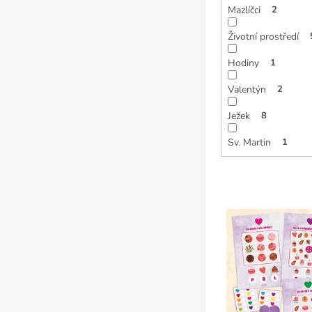
Mazlíčci
2
Životní prostředí
Hodiny
1
Valentýn
2
Ježek
8
Sv. Martin
1
V
ý
p
i
s
p
r
o