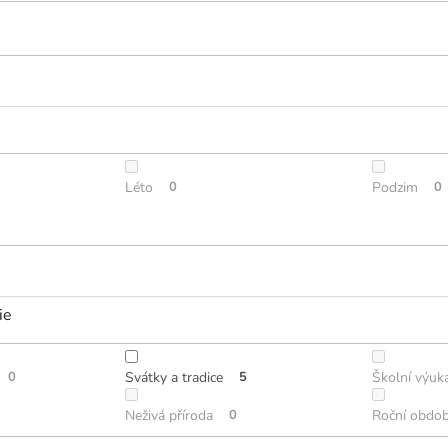
Léto
0
Podzim
0
ie
0
Svátky a tradice
5
Školní výuk
Neživá příroda
0
Roční obdob