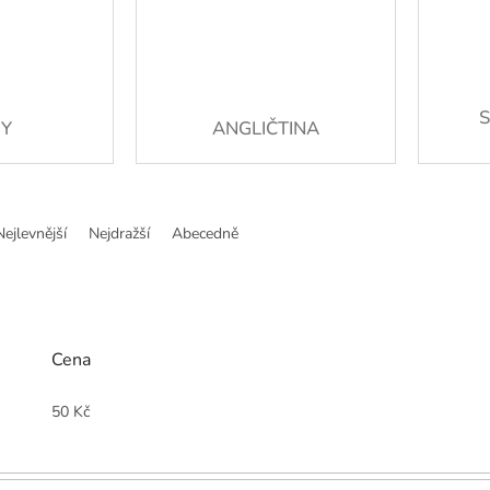
HY
ANGLIČTINA
Nejlevnější
Nejdražší
Abecedně
Cena
50
Kč