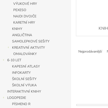
n
VÝUKOVÉ HRY
e
PEXESO
l
NAJDI DVOJČE
KARETNÍ HRY
KNI
KNIHY
ANGLIČTINA
SAMOLEPKOVÉ SEŠITY
Ř
KREATIVNÍ AKTIVITY
a
Nejprodávanější
OMALOVÁNKY
z
6-10 LET
e
n
KAPESNÍ ATLASY
í
INFOKARTY
p
ŠKOLNÍ SEŠITY
r
ŠKOLNÍ VÝUKA
o
INTERAKTIVNÍ KNIHY
d
u
LOGOPEDIE
k
PÍSMENO R