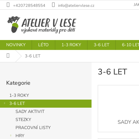
Přejít
JA
+420728548554
info@ateliervlese.cz
na
obsah
NOVINKY
LÉTO
1-3 ROKY
3-6 LET
6-10 LE
Domů
3-6 LET
P
3-6 LET
o
Přeskočit
s
Kategorie
kategorie
t
r
1-3 ROKY
a
3-6 LET
n
SADY AKTIVIT
n
í
STEZKY
SADY AK
p
PRACOVNÍ LISTY
a
HRY