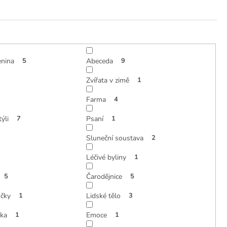
enina
5
Abeceda
9
Zvířata v zimě
1
Farma
4
ýli
7
Psaní
1
Sluneční soustava
2
Léčivé byliny
1
5
Čarodějnice
5
čky
1
Lidské tělo
3
ka
1
Emoce
1