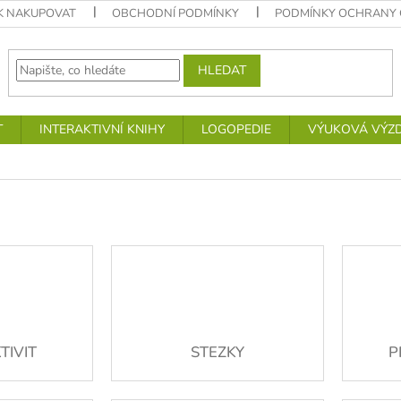
K NAKUPOVAT
OBCHODNÍ PODMÍNKY
PODMÍNKY OCHRANY 
HLEDAT
T
INTERAKTIVNÍ KNIHY
LOGOPEDIE
VÝUKOVÁ VÝZ
TIVIT
STEZKY
P