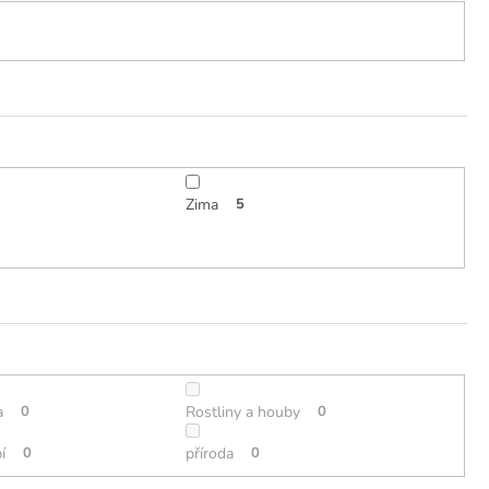
Zima
5
a
0
Rostliny a houby
0
í
0
příroda
0