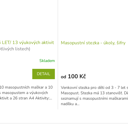
ET/ 13 výukových aktivit
Masopustní stezka - úkoly, šifry
tlivých listech)
Skladem
DETAIL
100 Kč
od
 10 masopustních maškar a 10
Venkovní stezka pro děti od 3 - 7 let
 s masopustem a výukových
Masopust. Stezka má 13 stanovišť. Dě
ktivit a 26 stran A4 Aktivity:...
seznamují s masopustními maškarami, 
nadílku a...
O
v
l