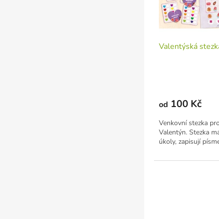
d
u
k
t
Valentýská stezka
ů
100 Kč
od
Venkovní stezka pro
Valentýn. Stezka má
úkoly, zapisují písme