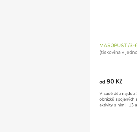
MASOPUST /3-6 L
(tiskovina v jedno
90 Kč
od
V sadě děti najdou
obrázků spojených
aktivity s nimi. 13 a
Z