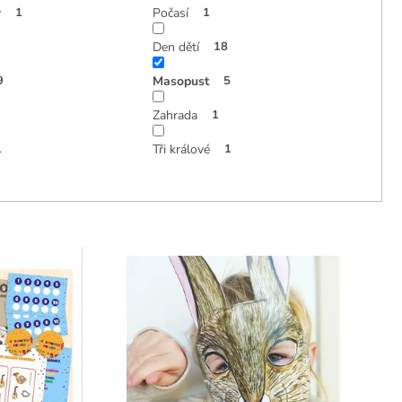
y
1
Počasí
1
Den dětí
18
9
Masopust
5
Zahrada
1
1
Tři králové
1