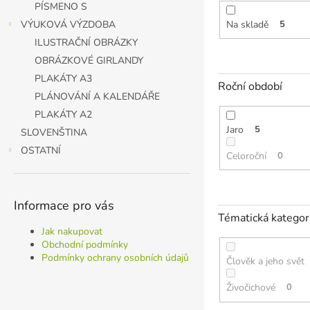
t
PÍSMENO S
ů
Na skladě
5
VÝUKOVÁ VÝZDOBA
ILUSTRAČNÍ OBRÁZKY
OBRÁZKOVÉ GIRLANDY
PLAKÁTY A3
Roční období
PLÁNOVÁNÍ A KALENDÁŘE
PLAKÁTY A2
Jaro
5
SLOVENŠTINA
OSTATNÍ
Celoroční
0
Informace pro vás
Tématická kategor
Jak nakupovat
Obchodní podmínky
Podmínky ochrany osobních údajů
Člověk a jeho svět
Živočichové
0