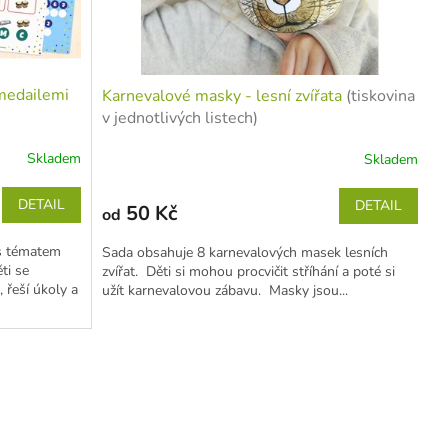
 medailemi
Karnevalové masky - lesní zvířata
(tiskovina
v jednotlivých listech)
Skladem
Skladem
DETAIL
DETAIL
50 Kč
od
 s tématem
Sada obsahuje 8 karnevalových masek lesních
ti se
zvířat. Děti si mohou procvičit stříhání a poté si
 řeší úkoly a
užít karnevalovou zábavu. Masky jsou...