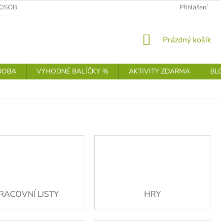
OSOBNÍCH ÚDAJŮ
Přihlášení
NÁKUPNÍ
Prázdný košík
KOŠÍK
DOBA
VÝHODNÉ BALÍČKY %
AKTIVITY ZDARMA
BL
RACOVNÍ LISTY
HRY