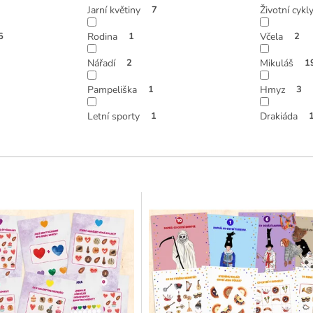
Jarní květiny
7
Životní cykl
5
Rodina
1
Včela
2
Nářadí
2
Mikuláš
1
Pampeliška
1
Hmyz
3
Letní sporty
1
Drakiáda