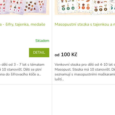
 - šifry, tajenka, medaile
Masopustní stezka s tajenkou a
Skladem
DETAIL
100 Kč
od
 děti od 3 - 7 let s tématem
Venkovní stezka pro děti od 4-10 let
 10 stanovišť. Děti se plní
Masopust. Stezka má 10 stanovišť. Dě
na do šifrovacího klíče a...
seznamují s masopustními maškarami,
luští...