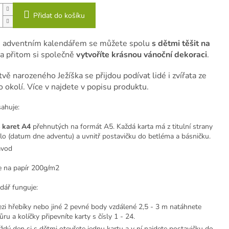
Přidat do košíku
 adventním kalendářem se můžete spolu
s dětmi těšit na
a přitom si společně
vytvoříte krásnou vánoční dekoraci
.
vě narozeného Ježíška se přijdou podívat lidé i zvířata ze
o okolí. Více v najdete v popisu produktu.
ahuje:
 karet A4
přehnutých na formát A5. Každá karta má z titulní strany
slo (datum dne adventu) a uvnitř postavičku do betléma a básničku.
ávod
e na papír 200g/m2
dář funguje:
zi hřebíky nebo jiné 2 pevné body vzdálené 2,5 - 3 m natáhnete
ůru a kolíčky připevníte karty s čísly 1 - 24.
ždý den si s dětmi otevřete jednu kartu a v ní najdete postavičku do