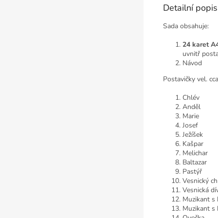
Detailní popi
Sada obsahuje:
24 karet A
uvnitř post
Návod
Postavičky vel. cc
Chlév
Anděl
Marie
Josef
Ježíšek
Kašpar
Melichar
Baltazar
Pastýř
Vesnický ch
Vesnická dí
Muzikant s 
Muzikant s
Ovečka