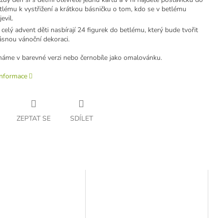
tlému k vystřižení a krátkou básničku o tom, kdo se v betlému
jevil.
 celý advent děti nasbírají 24 figurek do betlému, který bude tvořit
ásnou vánoční dekoraci.
áme v barevné verzi nebo černobíle jako omalovánku.
informace
ZEPTAT SE
SDÍLET