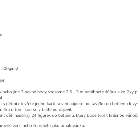
se
ír 200g/m2
je:
y nebo jiné 2 pevné body vzdálené 2,5 - 3 m natáhnete šňůru a kolíčky př
24.
i s dětmi otevřete jednu kartu a v ní najdete postavičku do betlému k vys
ničku o tom, kdo se v betlému objevil.
ent děti nasbírají 24 figurek do betlému, který bude tvořit krásnou vánoč
revné verzi nebo černobíle jako omalovánku.