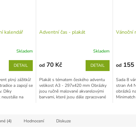
ní kalendář
Adventní čas - plakát
Vánoční 
Skladem
Skladem
70 Kč
155 
od
od
DETAIL
DETAIL
ent plný zážitků!
Plakát s tématem českého adventu
Sada 8 ván
radice a zapojí se
velikost A3 - 297x420 mm Obrázky
stran A4 N
v. Díky
jsou ručně malované akvarelovými
obrázků na
 neustále na
barvami, které jsou dále zpracované
Minimatch 
v...
obrázky)...
né (4)
Hodnocení
Diskuze