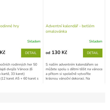
rodinné hry
Adventní kalendář - betlém
omalovánka
Skladem
Skladem
Kč
130 Kč
od
DETAIL
DETAIL
očních rodinných her 50
S naším adventním kalendářem se
ajdi dvojče Vánoce (6
můžete spolu s dětmi těšit na vánoce
 kartě, 33 karet)
a přitom si společně vytvoříte
(12 karet A5 + 60 karet s
krásnou vánoční dekoraci. Na
čerstvě...