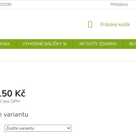
OSOBNÍCH ÚDAJŮ
Přihlášení
NÁKUPNÍ
Prázdný košík
KOŠÍK
DOBA
VÝHODNÉ BALÍČKY %
AKTIVITY ZDARMA
BL
150 Kč
č
bez DPH
e variantu