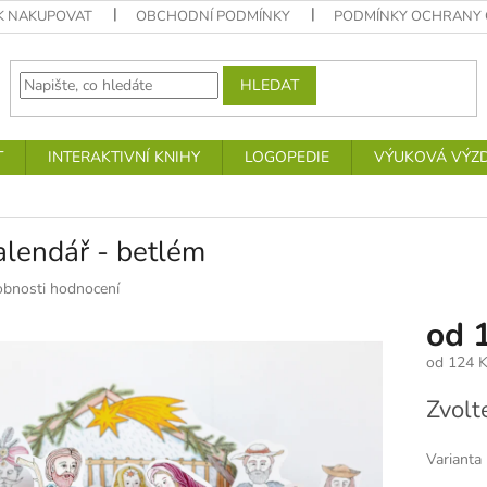
K NAKUPOVAT
OBCHODNÍ PODMÍNKY
PODMÍNKY OCHRANY 
HLEDAT
T
INTERAKTIVNÍ KNIHY
LOGOPEDIE
VÝUKOVÁ VÝZ
alendář - betlém
bnosti hodnocení
od
od
124 K
Měrná
Zvolt
cena:
Varianta