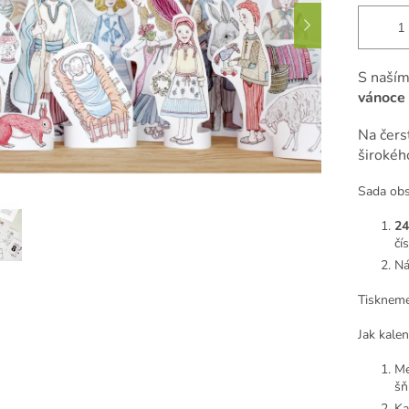
S naším
vánoce
Na čerst
širokéh
Sada obs
24
čí
N
Tisknem
Jak kalen
Me
šň
Ka