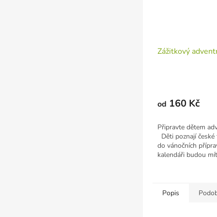
Zážitkový advent
160 Kč
od
Připravte dětem adv
Děti poznají české t
do vánočních přípra
kalendáři budou mít
očích...
Popis
Podob