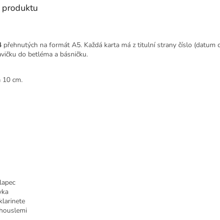
s produktu
4
přehnutých na formát A5. Každá karta má z titulní strany číslo (datum 
avičku do betléma a básničku.
a 10 cm.
lapec
vka
klarinete
 houslemi