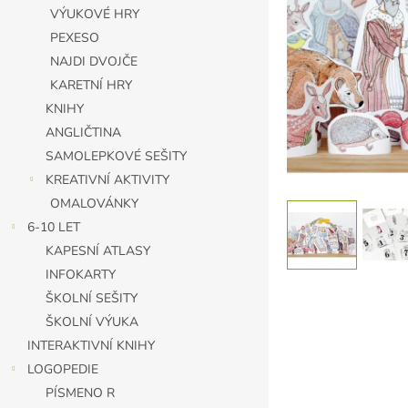
n
VÝUKOVÉ HRY
e
PEXESO
l
NAJDI DVOJČE
KARETNÍ HRY
KNIHY
ANGLIČTINA
SAMOLEPKOVÉ SEŠITY
KREATIVNÍ AKTIVITY
OMALOVÁNKY
6-10 LET
KAPESNÍ ATLASY
INFOKARTY
ŠKOLNÍ SEŠITY
ŠKOLNÍ VÝUKA
INTERAKTIVNÍ KNIHY
LOGOPEDIE
PÍSMENO R