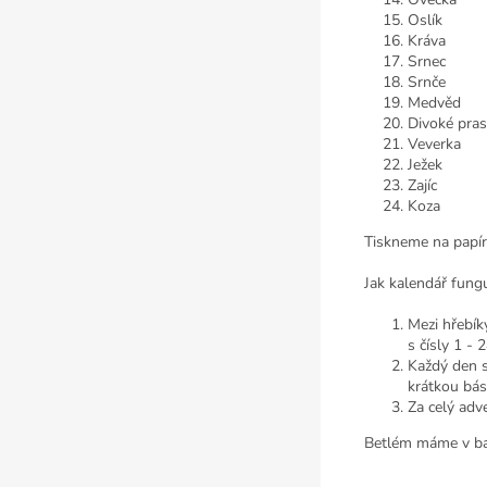
Oslík
Kráva
Srnec
Srnče
Medvěd
Divoké pra
Veverka
Ježek
Zajíc
Koza
Tiskneme na pap
Jak kalendář fungu
Mezi hřebík
s čísly 1 - 
Každý den s
krátkou bás
Za celý adv
Betlém máme v ba