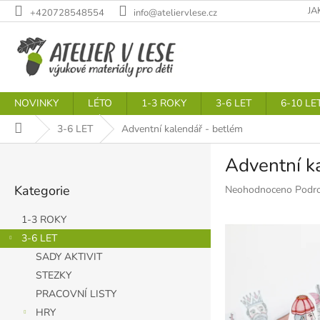
Přejít
JA
+420728548554
info@ateliervlese.cz
na
obsah
NOVINKY
LÉTO
1-3 ROKY
3-6 LET
6-10 LE
Domů
3-6 LET
Adventní kalendář - betlém
P
Adventní k
o
Přeskočit
s
Kategorie
Průměrné
Neohodnoceno
Podro
kategorie
t
hodnocení
r
produktu
1-3 ROKY
a
je
3-6 LET
n
0,0
SADY AKTIVIT
z
n
5
í
STEZKY
hvězdiček.
p
PRACOVNÍ LISTY
a
HRY