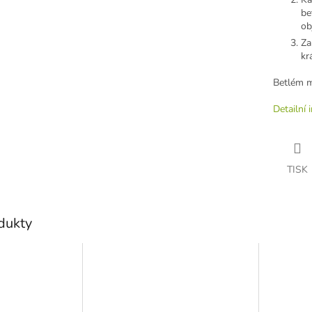
be
ob
Za
kr
Betlém m
Detailní 
TISK
odukty