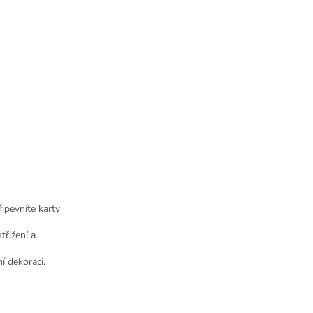
ipevníte karty
třižení a
ní dekoraci.