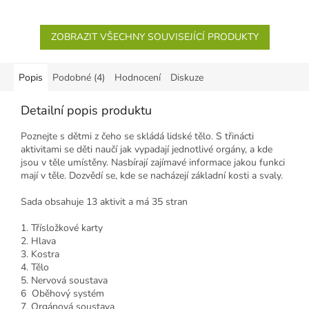
postavu....
PRACOVNÍ...
ZOBRAZIT VŠECHNY SOUVISEJÍCÍ PRODUKTY
Popis
Podobné (4)
Hodnocení
Diskuze
Detailní popis produktu
Poznejte s dětmi z čeho se skládá lidské tělo. S třinácti
aktivitami se děti naučí jak vypadají jednotlivé orgány, a kde
jsou v těle umístěny. Nasbírají zajímavé informace jakou funkci
mají v těle. Dozvědí se, kde se nacházejí základní kosti a svaly.
Sada obsahuje 13 aktivit a má 35 stran
1. Třísložkové karty
2. Hlava
3. Kostra
4. Tělo
5. Nervová soustava
6 Oběhový systém
7. Orgánová soustava