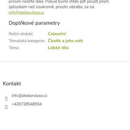
prosím nešiřte dále. Pokud byste chtěli pdf použít jiným
způsobem než soukromě, prosím obraťte, se na
info@ateliervlese.cz
Doplňkové parametry
Roční období
:
Celoroční
Tématická kategorie
:
Člověk a jeho svět
Téma
:
Lidské tělo
Z
á
p
a
Kontakt
t
í
info
@
ateliervlese.cz
+420728548554