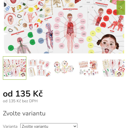
od
135 Kč
od
135 Kč
bez DPH
Měrná
Zvolte variantu
cena:
Varianta