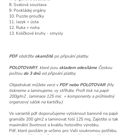
8. Svalová soustava
9. Poskládej orgány
10. Puzzle proužky
11. Jazyk + ústa
12. Ruka + noha
13. Kolíčkové kruhy - smysly
PDF
obdržíte
okamžitě
po připsání platby.
POLOTOVARY
, které jsou
skladem odesíláme
Českou
poštou
do 3 dnů
od připsání platby.
Objednávat můžete verzi v
PDF nebo POLOTOVAR
(My
tiskneme a laminujeme, vy stříháte. Profi tisk na papír
200g/m2 , laminace 125 mic + komponenty a průhledný
organzový sáček na kartičky.)
Ve variantě pdf doporučujeme vytisknout barevně na papír
gramáže 200 g/m2 a laminovat folií 125 mq, Zajistíte si tak
maximální životnost a kvalitu hotového výrobku.
Pdf, které posílám je určeno pro Vaši soukromou potřebu,