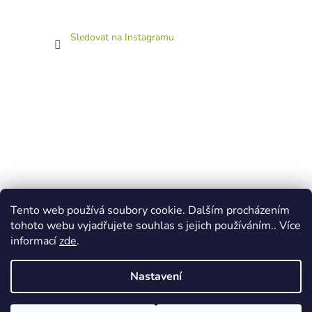
Sledovat na Instagramu
Tento web používá soubory cookie. Dalším procházením
tohoto webu vyjadřujete souhlas s jejich používáním.. Více
informací
zde
.
Nastavení
Vytvořil Shoptet