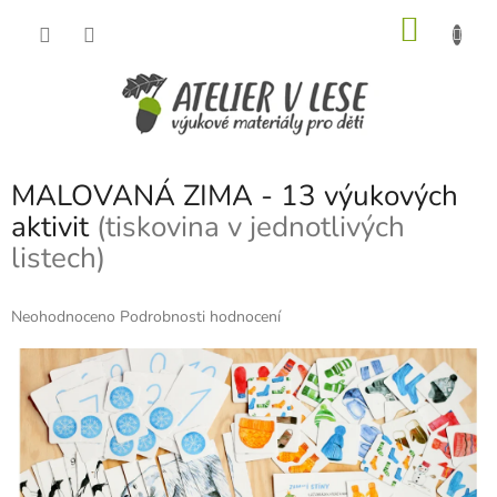
Přejít
NÁKU
na
obsah
KOŠÍK
MALOVANÁ ZIMA - 13 výukových
aktivit
(tiskovina v jednotlivých
listech)
Průměrné
Neohodnoceno
Podrobnosti hodnocení
hodnocení
produktu
je
0,0
z
5
hvězdiček.