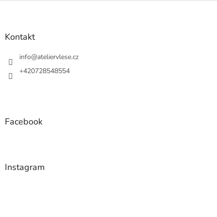
Z
á
p
a
Kontakt
t
í
info
@
ateliervlese.cz
+420728548554
Facebook
Instagram