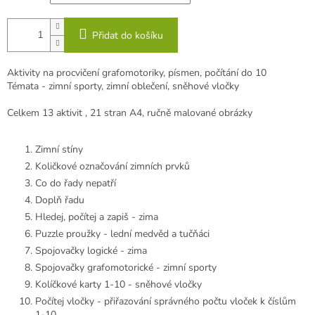
Přidat do košíku
Aktivity na procvičení grafomotoriky, písmen, počítání do 10
Témata - zimní sporty, zimní oblečení, sněhové vločky
Celkem
13 aktivit , 21
stran A4, r
učně malované obrázky
Zimní stíny
Količkové označování zimních prvků
Co do řady nepatří
Doplň řadu
Hledej, počítej a zapiš - zima
Puzzle proužky - lední medvěd a tučňáci
Spojovačky logické - zima
Spojovačky grafomotorické - zimní sporty
Kolíčkové karty 1-10 - sněhové vločky
Počítej vločky - přiřazování správného počtu vloček k číslům
1-10