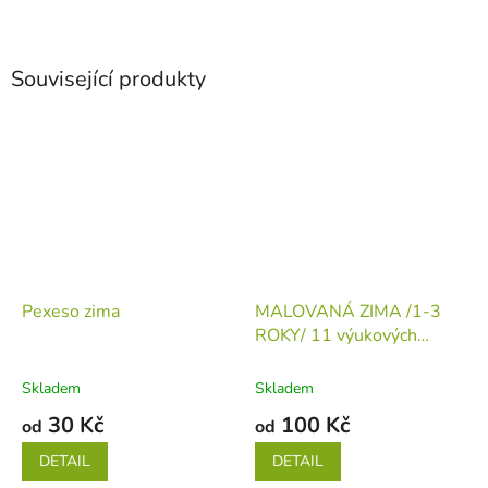
Související produkty
Pexeso zima
MALOVANÁ ZIMA /1-3
ROKY/ 11 výukových
aktivit
(tiskovina v
jednotlivých listech)
Skladem
Skladem
30 Kč
100 Kč
od
od
DETAIL
DETAIL