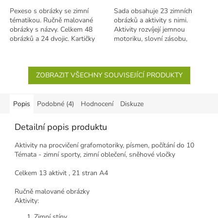
Pexeso s obrázky se zimní
Sada obsahuje 23 zimních
tématikou. Ručně malované
obrázků a aktivity s nimi.
obrázky s názvy. Celkem 48
Aktivity rozvíjejí jemnou
obrázků a 24 dvojic. Kartičky
motoriku, slovní zásobu,
mají rozměry 6,5 x 6,5 cm....
komunikaci, logické myšlení a...
ZOBRAZIT VŠECHNY SOUVISEJÍCÍ PRODUKTY
Popis
Podobné (4)
Hodnocení
Diskuze
Detailní popis produktu
Aktivity na procvičení grafomotoriky, písmen, počítání do 10
Témata - zimní sporty, zimní oblečení, sněhové vločky
Celkem
13 aktivit , 21
stran A4
Ručně malované obrázky
Aktivity:
Zimní stíny