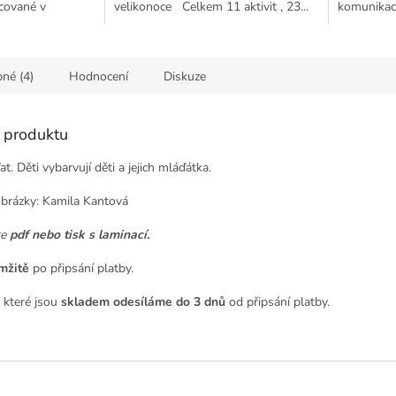
acované v
velikonoce Celkem 11 aktivit , 23...
komunikaci,
né (4)
Hodnocení
Diskuze
s produktu
 Děti vybarvují děti a jejich mláďátka.
brázky: Kamila Kantová
te
pdf nebo tisk s laminací.
mžitě
po připsání platby.
 které jsou
skladem odesíláme
do 3 dnů
od připsání platby.