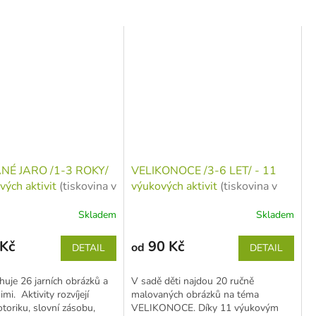
É JARO /1-3 ROKY/
VELIKONOCE /3-6 LET/ - 11
vých aktivit
(tiskovina v
výukových aktivit
(tiskovina v
ých listech)
jednotlivých listech)
Skladem
Skladem
Kč
90 Kč
od
DETAIL
DETAIL
uje 26 jarních obrázků a
V sadě děti najdou 20 ručně
imi. Aktivity rozvíjejí
malovaných obrázků na téma
oriku, slovní zásobu,
VELIKONOCE. Díky 11 výukovým