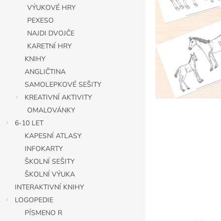
n
VÝUKOVÉ HRY
e
PEXESO
l
NAJDI DVOJČE
KARETNÍ HRY
KNIHY
ANGLIČTINA
SAMOLEPKOVÉ SEŠITY
KREATIVNÍ AKTIVITY
OMALOVÁNKY
6-10 LET
KAPESNÍ ATLASY
INFOKARTY
ŠKOLNÍ SEŠITY
ŠKOLNÍ VÝUKA
INTERAKTIVNÍ KNIHY
LOGOPEDIE
PÍSMENO R