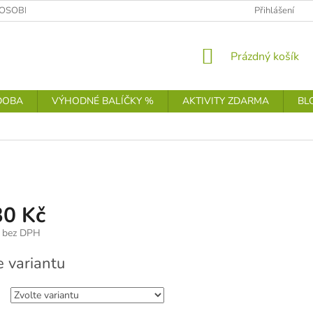
OSOBNÍCH ÚDAJŮ
Přihlášení
NÁKUPNÍ
Prázdný košík
KOŠÍK
DOBA
VÝHODNÉ BALÍČKY %
AKTIVITY ZDARMA
BL
30 Kč
bez DPH
e variantu