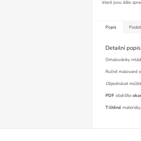
které jsou dále zpr
počítači....
Popis
Podob
Detailní popi
Omalovánky mláďat.
Ručně malované o
Objednávat může
PDF
obdržíte
oka
Tištěné
materiály,
Z
á