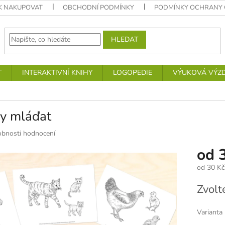
K NAKUPOVAT
OBCHODNÍ PODMÍNKY
PODMÍNKY OCHRANY 
HLEDAT
T
INTERAKTIVNÍ KNIHY
LOGOPEDIE
VÝUKOVÁ VÝZ
y mláďat
bnosti hodnocení
od
od
30 Kč
Měrná
Zvolt
cena:
Varianta