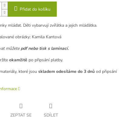
Přidat do košíku
y mláďat. Děti vybarvují zvířátka a jejich mláďátka.
lované obrázky: Kamila Kantová
vat můžete
pdf nebo tisk s laminací.
žíte
okamžitě
po připsání platby.
ateriály, které jsou
skladem odesíláme
do 3 dnů
od připsání
informace
ZEPTAT SE
SDÍLET