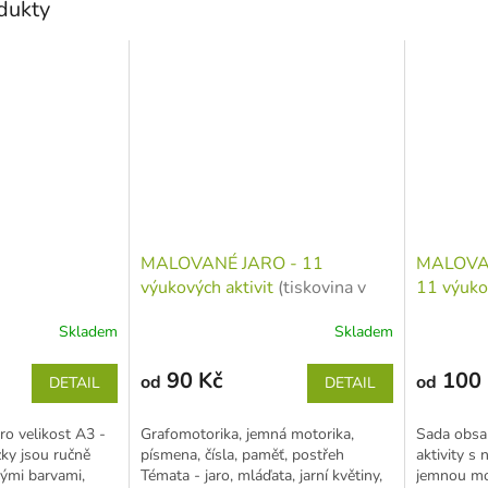
odukty
MALOVANÉ JARO - 11
MALOVAN
výukových aktivit
(tiskovina v
11 výuko
jednotlivých listech)
jednotliv
Skladem
Skladem
90 Kč
100 
od
od
DETAIL
DETAIL
ro velikost A3 -
Grafomotorika, jemná motorika,
Sada obsah
y jsou ručně
písmena, čísla, paměť, postřeh
aktivity s n
ými barvami,
Témata - jaro, mláďata, jarní květiny,
jemnou mot