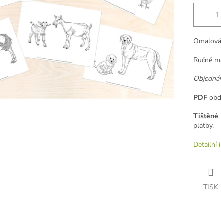
Omalovánk
Ručně ma
Objedná
PDF
obdr
Tištěné
m
platby.
Detailní 
TISK