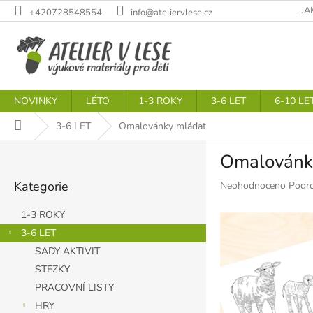
Přejít
JA
+420728548554
info@ateliervlese.cz
na
obsah
NOVINKY
LÉTO
1-3 ROKY
3-6 LET
6-10 LE
Domů
3-6 LET
Omalovánky mláďat
P
Omalovánk
o
Přeskočit
s
Kategorie
Průměrné
Neohodnoceno
Podro
kategorie
t
hodnocení
r
produktu
1-3 ROKY
a
je
3-6 LET
n
0,0
SADY AKTIVIT
z
n
5
í
STEZKY
hvězdiček.
p
PRACOVNÍ LISTY
a
HRY