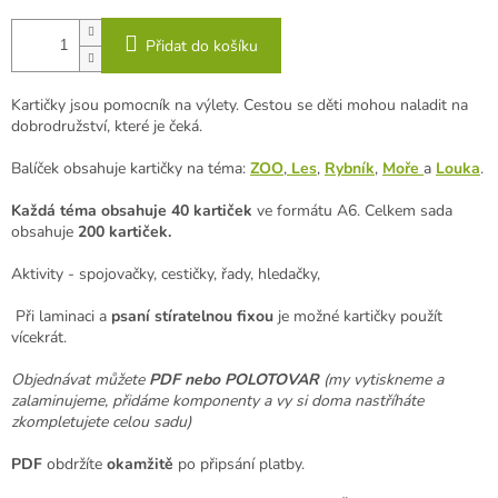
Přidat do košíku
Kartičky jsou pomocník na výlety. Cestou se děti mohou naladit na
dobrodružství, které je čeká.
Balíček obsahuje kartičky na téma:
ZOO
,
Les
,
Rybník
,
Moře
a
Louka
.
Každá téma obsahuje 40 kartiček
ve formátu A6. Celkem sada
obsahuje
200 kartiček.
Aktivity - spojovačky, cestičky, řady, hledačky,
Při laminaci a
psaní stíratelnou fixou
je možné kartičky použít
vícekrát.
Objednávat můžete
PDF nebo POLOTOVAR
(my vytiskneme a
zalaminujeme, přidáme komponenty a vy si doma nastříháte
zkompletujete celou sadu)
PDF
obdržíte
okamžitě
po připsání platby.