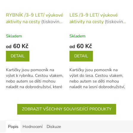
RYBNÍK /3-9 LET/ výukové
LES /3-9 LET/ výukové
aktivity na cesty
(tiskovina
aktivity na cesty
(tiskovina
v jednotlivých listech)
v jednotlivých listech)
Skladem
Skladem
60 Kč
60 Kč
od
od
DETAIL
DETAIL
Kartičky jsou pomocník na
Kartičky jsou pomocník na
výlet k rybníku. Cestou vlakem,
výlet do lesa. Cestou vlakem,
nebo autem se děti mohou
nebo autem se děti mohou
naladit na dobrodružství, které
naladit na lesní dobrodružství,
je čeká. 40 kartiček ve
které je čeká. 48 kartiček ve...
formátu...
ZOBRAZIT VŠECHNY SOUVISEJÍCÍ PRODUKTY
Popis
Hodnocení
Diskuze