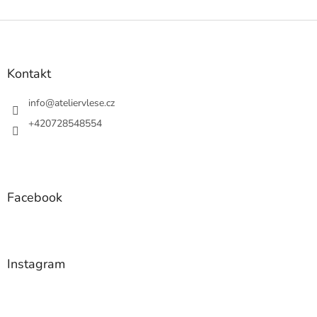
Z
á
p
a
Kontakt
t
í
info
@
ateliervlese.cz
+420728548554
Facebook
Instagram