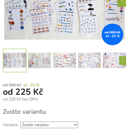
od 300 Kč
až –25 %
od 300 Kč
až –25 %
od
225 Kč
od
225 Kč
bez DPH
Měrná
Zvolte variantu
cena:
Varianta