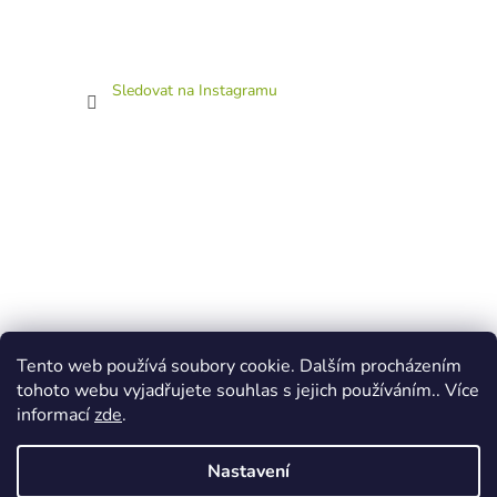
Sledovat na Instagramu
Tento web používá soubory cookie. Dalším procházením
tohoto webu vyjadřujete souhlas s jejich používáním.. Více
informací
zde
.
Nastavení
Vytvořil Shoptet