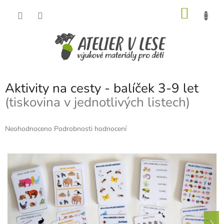
Přejít
NÁKU
na
obsah
KOŠÍK
Aktivity na cesty - balíček 3-9 let
(tiskovina v jednotlivých listech)
Průměrné
Neohodnoceno
Podrobnosti hodnocení
hodnocení
produktu
je
0,0
z
5
hvězdiček.