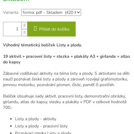
Varianta
Přidat do košíku
Výhodný tématický balíček Listy a plody.
19 aktivit + pracovní listy + stezka + plakáty A3 + girlanda + atlas
do kapsy
Zábavné vzdělávací aktivity na téma listy a plody. S aktivitami se děti
naučí poznávat české listy a plody a zároveň rozvíjejí g
rafomotoriku,
jemnou motoriku, poznávání písmen, číslic, paměť či postřeh.
Balíček obsahuje sady aktivit, pracovní listy, demonstrační obrázky,
girlandu, atlas do kapsy, stezku a plakáty v PDF v celkové hodnotě
700,-
Listy a plody - aktivity
Listy a plody - pracovní listy
Poznávací stezka Listy a plody