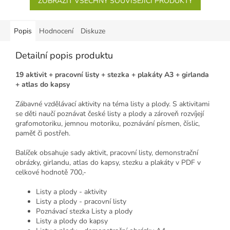
ZOBRAZIT VŠECHNY SOUVISEJÍCÍ PRODUKTY
Popis
Hodnocení
Diskuze
Detailní popis produktu
19 aktivit + pracovní listy + stezka + plakáty A3 + girlanda
+ atlas do kapsy
Zábavné vzdělávací aktivity na téma listy a plody. S aktivitami
se děti naučí poznávat české listy a plody a zároveň rozvíjejí
g
rafomotoriku, jemnou motoriku, poznávání písmen, číslic,
paměť či postřeh.
Balíček obsahuje sady aktivit, pracovní listy, demonstrační
obrázky, girlandu, atlas do kapsy, stezku a plakáty v PDF v
celkové hodnotě 700,-
Listy a plody - aktivity
Listy a plody - pracovní listy
Poznávací stezka Listy a plody
Listy a plody do kapsy