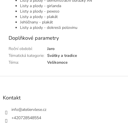
Listy a plody - demonstrační obrázky A4
Listy a plody - girlanda
Listy a plody - pexeso
Listy a plody - plakát
Jehličnany - plakát
Listy a plody - dokresli polovinu
Doplňkové parametry
Roční období
:
Jaro
Tématická kategorie
:
Svátky a tradice
Téma
:
Velikonoce
Z
á
p
a
Kontakt
t
í
info
@
ateliervlese.cz
+420728548554