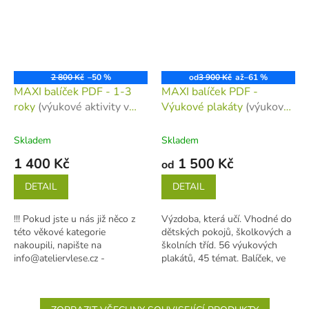
2 800 Kč
–50 %
od
3 900 Kč
až
–61 %
MAXI balíček PDF - 1-3
MAXI balíček PDF -
roky
(výukové aktivity v
Výukové plakáty
(výukové
elektronické podobě)
plakáty v elektronické
podobě)
Skladem
Skladem
1 400 Kč
1 500 Kč
od
DETAIL
DETAIL
!!! Pokud jste u nás již něco z
Výzdoba, která učí. Vhodné do
této věkové kategorie
dětských pokojů, školkových a
nakoupili, napište na
školních tříd. 56 výukových
info@ateliervlese.cz -
plakátů, 45 témat. Balíček, ve
nastavíme cenu na míru !!!
kterém najdete všechny...
Balíček...