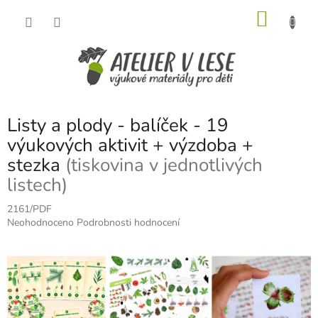
Přejít
NÁKU
na
obsah
KOŠÍK
Listy a plody - balíček - 19
výukových aktivit + výzdoba +
stezka
(tiskovina v jednotlivých
listech)
2161/PDF
Průměrné
Neohodnoceno
Podrobnosti hodnocení
hodnocení
produktu
je
0,0
z
5
hvězdiček.