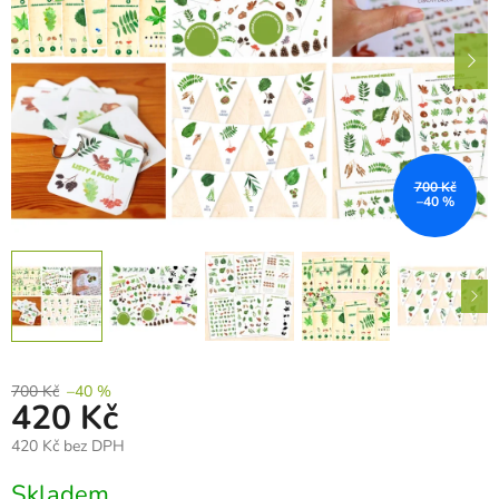
700 Kč
–40 %
700 Kč
–40 %
420 Kč
420 Kč bez DPH
Měrná
Skladem
cena: