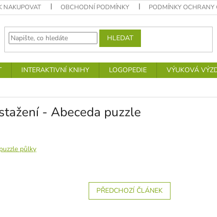
K NAKUPOVAT
OBCHODNÍ PODMÍNKY
PODMÍNKY OCHRANY 
HLEDAT
T
INTERAKTIVNÍ KNIHY
LOGOPEDIE
VÝUKOVÁ VÝZ
stažení - Abeceda puzzle
puzzle půlky
PŘEDCHOZÍ ČLÁNEK