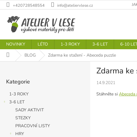
Přejít
JA
+420728548554
info@ateliervlese.cz
na
obsah
NOVINKY
LÉTO
1-3 ROKY
3-6 LET
6-10 LE
Domů
BLOG
Zdarma ke stažení - Abeceda puzzle
P
Zdarma ke 
o
Přeskočit
s
Kategorie
kategorie
14.9.2021
t
r
Stáhněte si
Abeceda 
1-3 ROKY
a
3-6 LET
n
SADY AKTIVIT
n
í
STEZKY
p
PRACOVNÍ LISTY
a
HRY