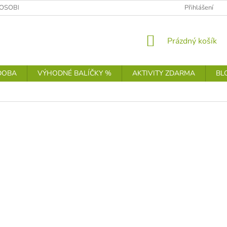
OSOBNÍCH ÚDAJŮ
Přihlášení
NÁKUPNÍ
Prázdný košík
KOŠÍK
DOBA
VÝHODNÉ BALÍČKY %
AKTIVITY ZDARMA
BL