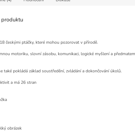
s produktu
 18 českými ptáčky, které mohou pozorovat v přírodě.
 jemnou motoriku, slovní zásobu, komunikaci, logické myšlení a předmatem
 se také pokládá základ soustředění, zvládání a dokončování úkolů.
ktivit a má 26 stran
ožka
elký obrázek