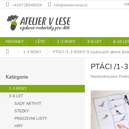
Přejít
JA
+420728548554
info@ateliervlese.cz
na
obsah
NOVINKY
LÉTO
1-3 ROKY
3-6 LET
6-10 LE
Domů
1-3 ROKY
PTÁCI /1-3 ROKY/ 9 výukových aktivit
(tis
P
PTÁCI /1-3
o
Přeskočit
s
Kategorie
Průměrné
Neohodnoceno
Podro
kategorie
t
hodnocení
r
produktu
1-3 ROKY
a
je
3-6 LET
n
0,0
SADY AKTIVIT
z
n
5
í
STEZKY
hvězdiček.
p
PRACOVNÍ LISTY
a
HRY