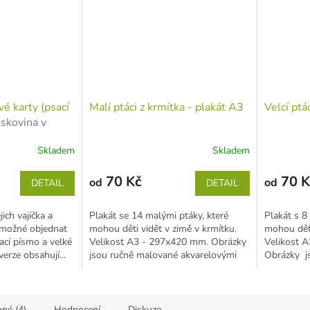
é karty (psací
Malí ptáci z krmítka - plakát A3
Velcí ptá
iskovina v
ech)
Skladem
Skladem
70 Kč
70 K
od
od
DETAIL
DETAIL
ich vajíčka a
Plakát se 14 malými ptáky, které
Plakát s 8 
e možné objednat
mohou děti vidět v zimě v krmítku.
mohou děti
ací písmo a velké
Velikost A3 - 297x420 mm. Obrázky
Velikost 
erze obsahují...
jsou ručně malované akvarelovými
Obrázky j
barvami,...
akvarelový
né (4)
Hodnocení
Diskuze