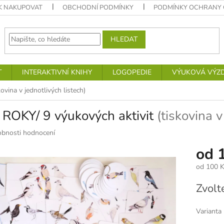
K NAKUPOVAT
OBCHODNÍ PODMÍNKY
PODMÍNKY OCHRANY 
HLEDAT
T
INTERAKTIVNÍ KNIHY
LOGOPEDIE
VÝUKOVÁ VÝZ
kovina v jednotlivých listech)
 ROKY/ 9 výukových aktivit
(tiskovina v
bnosti hodnocení
od
od
100 K
Měrná
Zvolt
cena:
Varianta