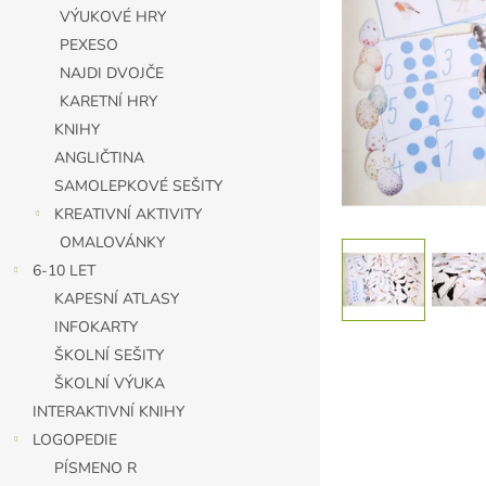
n
VÝUKOVÉ HRY
e
PEXESO
l
NAJDI DVOJČE
KARETNÍ HRY
KNIHY
ANGLIČTINA
SAMOLEPKOVÉ SEŠITY
KREATIVNÍ AKTIVITY
OMALOVÁNKY
6-10 LET
KAPESNÍ ATLASY
INFOKARTY
ŠKOLNÍ SEŠITY
ŠKOLNÍ VÝUKA
INTERAKTIVNÍ KNIHY
LOGOPEDIE
PÍSMENO R