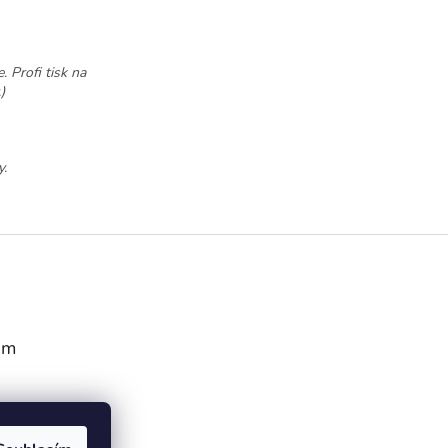
. Profi tisk na
)
y.
am