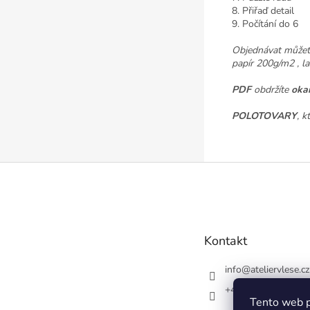
8. Přiřaď detail
9. Počítání do 6
Objednávat můžet
papír 200g/m2 , l
PDF
obdržíte
oka
POLOTOVARY
, k
Z
á
p
a
t
Kontakt
í
info
@
ateliervlese.cz
+420728548554
Tento web p