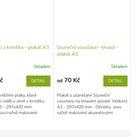
ci z krmítka - plakát A3
Sluneční soustava - tmavá -
plakát A3
Skladem
Skladem
č
70 Kč
od
DETAIL
DETAIL
většími ptáky, které
Plakát s planetami Sluneční
 vidět v zimě v krmítku.
soustavy na tmavém pozadí. Velikost
A3 - 297x420 mm.
A3 - 297x420 mm. Obrázky jsou
sou ručně malované
ručně malované akvarelovými
mi barvami,...
barvami,...