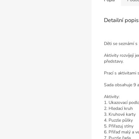
Detailní popi
Děti se seznámí s
Aktivity rozvíjejí
představy.
Prací s aktivitami
Sada obsahuje 9 a
Aktivity:
1. Ukazovací podl
2. Hledací kruh
3. Kruhové karty
4. Puzzle půlky
5. Přiřazuj stíny
6. Přiřaď malý a v
7. Puzzle řada