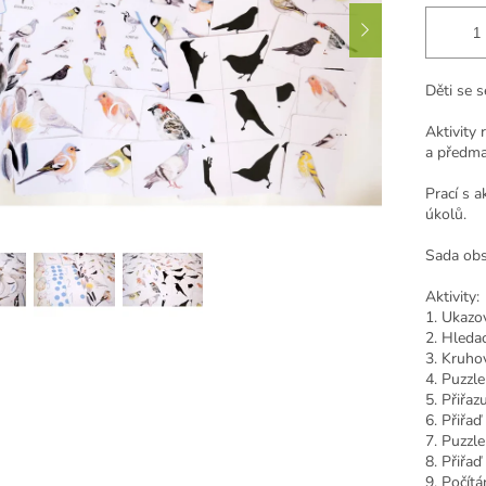
Děti se 
Aktivity 
a předma
Prací s a
úkolů.
Sada obs
Aktivity:
1. Ukazo
2. Hledac
3. Kruho
4. Puzzle
5. Přiřazu
6. Přiřaď
7. Puzzle
8. Přiřaď 
9. Počítá