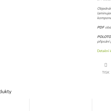
Objednáv
laminujem
komponen
PDF
obdr
POLOTO
připsání 
Detailní 
TISK
odukty