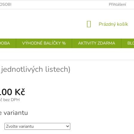
OSOBNÍCH ÚDAJŮ
Přihlášení
NÁKUPNÍ
Prázdný košík
KOŠÍK
DOBA
VÝHODNÉ BALÍČKY %
AKTIVITY ZDARMA
BL
 jednotlivých listech)
100 Kč
č
bez DPH
e variantu