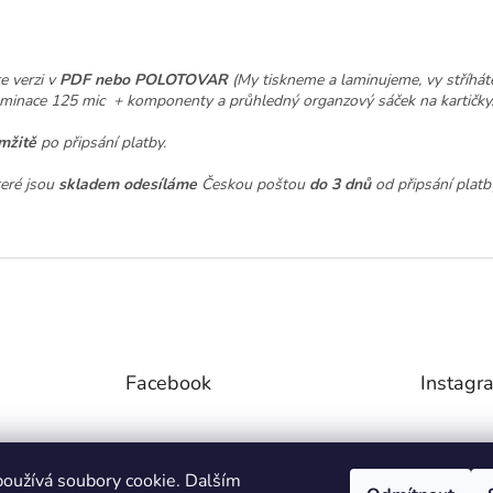
e verzi v
PDF nebo POLOTOVAR
(My tiskneme a laminujeme, vy stříháte
aminace 125 mic + komponenty a průhledný organzový sáček na kartičky.
mžitě
po připsání platby.
teré jsou
skladem odesíláme
Českou poštou
do 3 dnů
od připsání platb
Facebook
Instagr
oužívá soubory cookie. Dalším