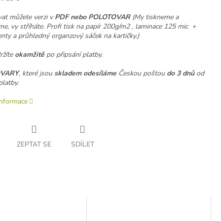
at můžete verzi v
PDF nebo POLOTOVAR
(My tiskneme a
e, vy stříháte. Profi tisk na papír 200g/m2 , laminace 125 mic +
ty a průhledný organzový sáček na kartičky.)
žíte
okamžitě
po připsání platby.
VARY
, které jsou
skladem odesíláme
Českou poštou
do 3 dnů
od
platby.
informace
ZEPTAT SE
SDÍLET