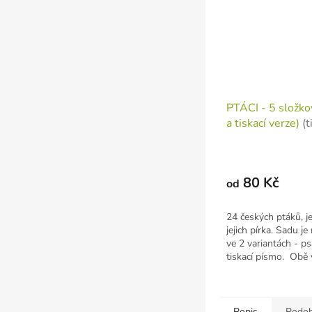
PTÁCI - 5 složkov
a tiskací verze)
(t
jednotlivých list
80 Kč
od
24 českých ptáků, jej
jejich pírka. Sadu j
ve 2 variantách - ps
tiskací písmo. Obě v
Popis
Podob