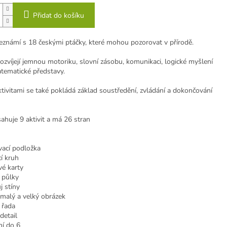
Přidat do košíku
seznámí s 18 českými ptáčky, které mohou pozorovat v přírodě.
rozvíjejí jemnou motoriku, slovní zásobu, komunikaci, logické myšlení
tematické představy.
ktivitami se také pokládá základ soustředění, zvládání a dokončování
ahuje 9 aktivit a má 26 stran
vací podložka
í kruh
vé karty
 půlky
j stíny
 malý a velký obrázek
 řada
detail
ní do 6