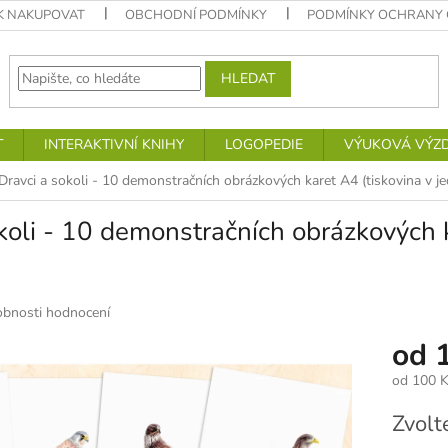
K NAKUPOVAT
OBCHODNÍ PODMÍNKY
PODMÍNKY OCHRANY 
HLEDAT
T
INTERAKTIVNÍ KNIHY
LOGOPEDIE
VÝUKOVÁ VÝZ
Dravci a sokoli - 10 demonstračních obrázkových karet A4
(tiskovina v j
okoli - 10 demonstračních obrázkových
bnosti hodnocení
od
od
100 K
Měrná
Zvolt
cena: