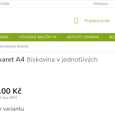
OSOBNÍCH ÚDAJŮ
Přihlášení
NÁKUPNÍ
Prázdný košík
KOŠÍK
DOBA
VÝHODNÉ BALÍČKY %
AKTIVITY ZDARMA
BL
ednotlivých listech)
 karet A4
(tiskovina v jednotlivých
100 Kč
č
bez DPH
e variantu