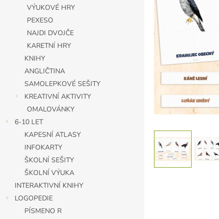
n
VÝUKOVÉ HRY
e
PEXESO
l
NAJDI DVOJČE
KARETNÍ HRY
KNIHY
ANGLIČTINA
SAMOLEPKOVÉ SEŠITY
KREATIVNÍ AKTIVITY
OMALOVÁNKY
6-10 LET
KAPESNÍ ATLASY
INFOKARTY
ŠKOLNÍ SEŠITY
ŠKOLNÍ VÝUKA
INTERAKTIVNÍ KNIHY
LOGOPEDIE
PÍSMENO R