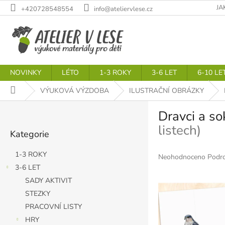
Přejít
JA
+420728548554
info@ateliervlese.cz
na
obsah
NOVINKY
LÉTO
1-3 ROKY
3-6 LET
6-10 LE
Domů
VÝUKOVÁ VÝZDOBA
ILUSTRAČNÍ OBRÁZKY
P
Dravci a s
o
Přeskočit
s
listech)
Kategorie
kategorie
t
r
1-3 ROKY
Průměrné
Neohodnoceno
Podro
a
hodnocení
3-6 LET
n
produktu
SADY AKTIVIT
n
je
í
STEZKY
0,0
p
z
PRACOVNÍ LISTY
5
a
HRY
hvězdiček.