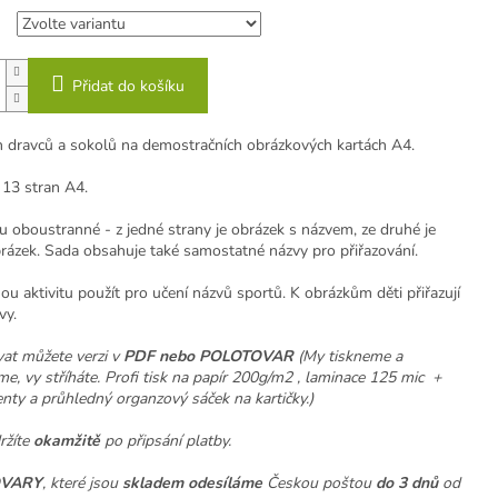
Přidat do košíku
h dravců a sokolů na demostračních obrázkových kartách A4.
13 stran A4.
u oboustranné - z jedné strany je obrázek s názvem, ze druhé je
rázek. Sada obsahuje také samostatné názvy pro přiřazování.
u aktivitu použít pro učení názvů sportů. K obrázkům děti přiřazují
vy.
at můžete verzi v
PDF nebo POLOTOVAR
(My tiskneme a
e, vy stříháte. Profi tisk na papír 200g/m2 , laminace 125 mic +
ty a průhledný organzový sáček na kartičky.)
žíte
okamžitě
po připsání platby.
VARY
, které jsou
skladem odesíláme
Českou poštou
do 3 dnů
od