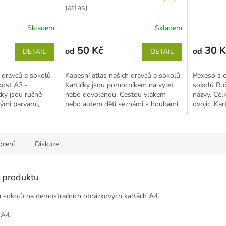
(atlas)
Skladem
Skladem
50 Kč
30 K
od
od
DETAIL
DETAIL
 dravců a sokolů
Kapesní atlas našich dravců a sokolů
Pexeso s o
ikost A3 -
Kartičky jsou pomocníkem na výlet
sokolů Ru
y jsou ručně
nebo dovolenou. Cestou vlakem
názvy. Cel
ými barvami,
nebo autem děti seznámi s houbami
dvojic. Kar
naučí se je...
cm. ...
cení
Diskuze
s produktu
a sokolů na demostračních obrázkových kartách A4.
 A4.