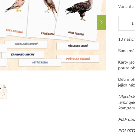
Varianta
10 našic
Sada má 
Karty jso
pouze ob
Děti moho
jejich náz
Objednáv
laminujem
komponen
PDF
obdr
POLOTO