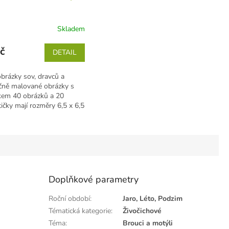
Skladem
č
DETAIL
brázky sov, dravců a
čně malované obrázky s
kem 40 obrázků a 20
tičky mají rozměry 6,5 x 6,5
Doplňkové parametry
Roční období
:
Jaro, Léto, Podzim
Tématická kategorie
:
Živočichové
Téma
:
Brouci a motýli