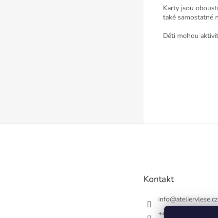
Karty jsou oboust
také samostatné n
Děti mohou aktivit
Z
á
p
a
t
Kontakt
í
info
@
ateliervlese.cz
+420728548554