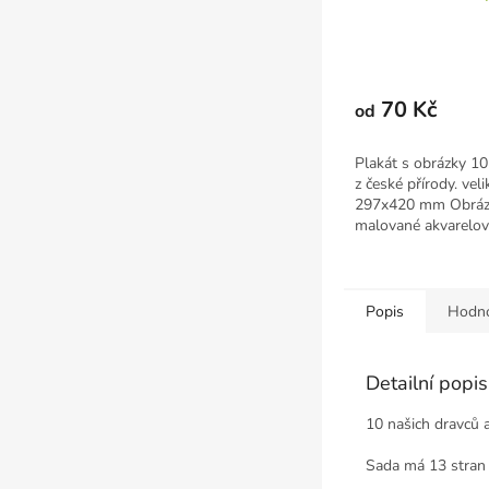
70 Kč
od
Plakát s obrázky 10
z české přírody. vel
297x420 mm Obrázk
malované akvarelov
které jsou dále...
Popis
Hodno
Detailní popi
10 našich dravců 
Sada má 13 stran