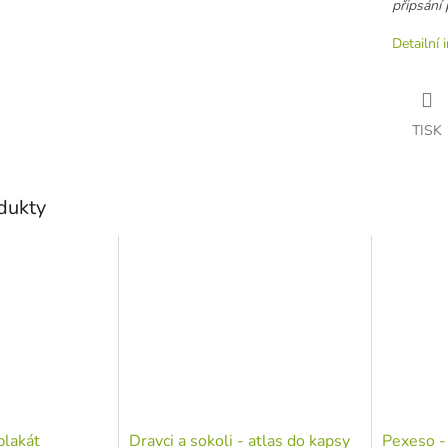
připsání 
Detailní 
TISK
odukty
plakát
Dravci a sokoli - atlas do kapsy
Pexeso - 