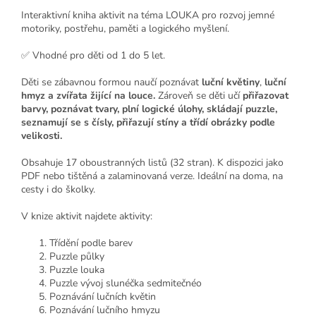
Interaktivní kniha aktivit na téma LOUKA pro rozvoj jemné
motoriky, postřehu, paměti a logického myšlení.
✅ Vhodné pro děti od 1 do 5 let.
Děti se zábavnou formou naučí poznávat
luční květiny
,
luční
hmyz a zvířata žijící na louce.
Zároveň se děti učí
přiřazovat
barvy, poznávat tvary, plní logické úlohy, skládají puzzle,
seznamují se s čísly, přiřazují stíny a třídí obrázky podle
velikosti.
Obsahuje 17 oboustranných listů (32 stran). K dispozici jako
PDF nebo tištěná a zalaminovaná verze. Ideální na doma, na
cesty i do školky.
V knize aktivit najdete aktivity:
Třídění podle barev
Puzzle půlky
Puzzle louka
Puzzle vývoj slunéčka sedmitečnéo
Poznávání lučních květin
Poznávání lučního hmyzu