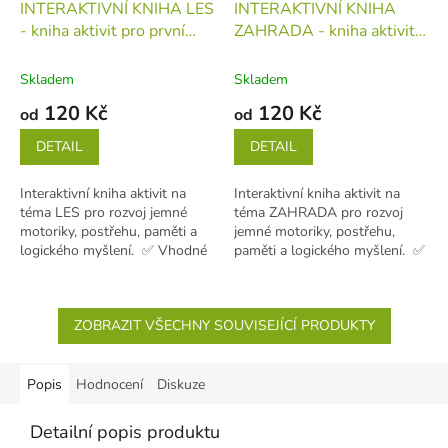
INTERAKTIVNÍ KNIHA LES
INTERAKTIVNÍ KNIHA
- kniha aktivit pro první
ZAHRADA - kniha aktivit
učení (děti 1-5 let)
kniha
pro první učení (děti 1-5
let)
kniha
Skladem
Skladem
120 Kč
120 Kč
od
od
DETAIL
DETAIL
Interaktivní kniha aktivit na
Interaktivní kniha aktivit na
téma LES pro rozvoj jemné
téma ZAHRADA pro rozvoj
motoriky, postřehu, paměti a
jemné motoriky, postřehu,
logického myšlení. ✅ Vhodné
paměti a logického myšlení. ✅
pro děti od 1 do 5...
Vhodné pro děti od 1 do 5...
ZOBRAZIT VŠECHNY SOUVISEJÍCÍ PRODUKTY
Popis
Hodnocení
Diskuze
Detailní popis produktu