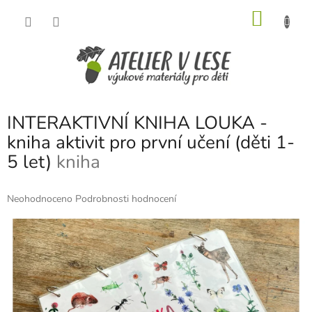
Přejít
NÁKU
na
obsah
KOŠÍK
INTERAKTIVNÍ KNIHA LOUKA -
kniha aktivit pro první učení (děti 1-
5 let)
kniha
Průměrné
Neohodnoceno
Podrobnosti hodnocení
hodnocení
produktu
je
0,0
z
5
hvězdiček.