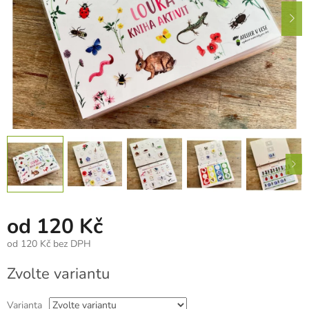
od
120 Kč
od
120 Kč
bez DPH
Měrná
Zvolte variantu
cena:
Varianta