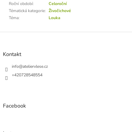
Roční období
:
Celoroční
Tématická kategorie
:
Živočichové
Téma
:
Louka
Z
á
p
a
Kontakt
t
í
info
@
ateliervlese.cz
+420728548554
Facebook