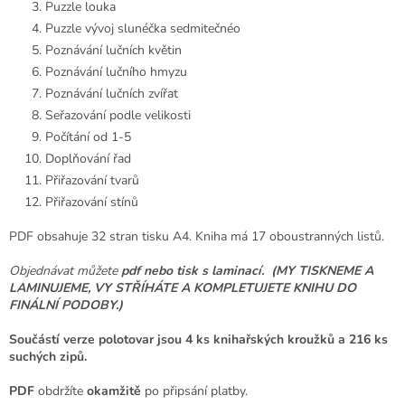
Puzzle louka
Puzzle vývoj slunéčka sedmitečnéo
Poznávání lučních květin
Poznávání lučního hmyzu
Poznávání lučních zvířat
Seřazování podle velikosti
Počítání od 1-5
Doplňování řad
Přiřazování tvarů
Přiřazování stínů
PDF obsahuje 32 stran tisku A4. Kniha má 17 oboustranných listů.
Objednávat můžete
pdf nebo tisk s laminací.
(MY TISKNEME A
LAMINUJEME, VY STŘÍHÁTE A KOMPLETUJETE KNIHU DO
FINÁLNÍ PODOBY.)
Součástí verze polotovar jsou 4 ks knihařských kroužků a 216 ks
suchých zipů.
PDF
obdržíte
okamžitě
po připsání platby.