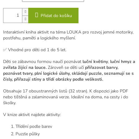
Přidat do košíku
Interaktivní kniha aktivit na téma LOUKA pro rozvoj jemné motoriky,
postřehu, paměti a logického myšlení.
✅ Vhodné pro děti od 1 do 5 let.
Děti se zábavnou formou naučí poznávat
luční květiny
,
luční hmyz a
zvířata žijící na louce.
Zároveň se děti učí
přiřazovat barvy,
poznávat tvary, plní logické úlohy, skládají puzzle, seznamují se s
čísly, přiřazují stíny a třídí obrázky podle velikosti.
Obsahuje 17 oboustranných listů (32 stran). K dispozici jako PDF
nebo tištěná a zalaminovaná verze. Ideální na doma, na cesty i do
školky.
V knize aktivit najdete aktivity:
Třídění podle barev
Puzzle půlky