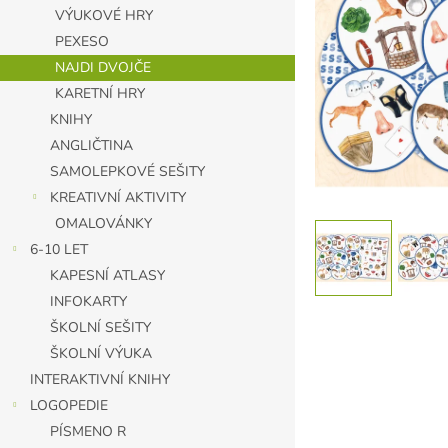
n
VÝUKOVÉ HRY
e
PEXESO
l
NAJDI DVOJČE
KARETNÍ HRY
KNIHY
ANGLIČTINA
SAMOLEPKOVÉ SEŠITY
KREATIVNÍ AKTIVITY
OMALOVÁNKY
6-10 LET
KAPESNÍ ATLASY
INFOKARTY
ŠKOLNÍ SEŠITY
ŠKOLNÍ VÝUKA
INTERAKTIVNÍ KNIHY
LOGOPEDIE
PÍSMENO R