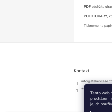
PDF
obdržíte
oka
POLOTOVARY,
kt
Tiskneme na papír
Z
á
p
a
t
Kontakt
í
info
@
ateliervlese.cz
+420728548554
Tento web p
procházením
jejich použí