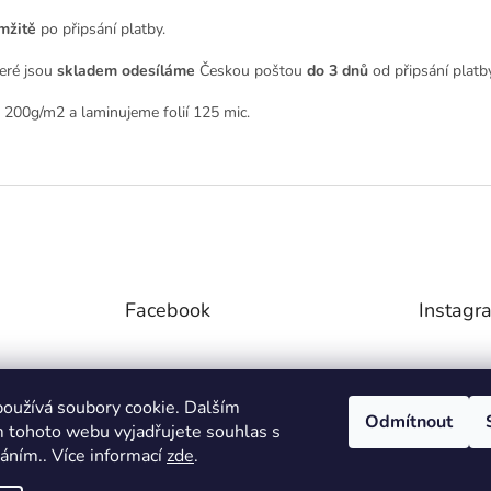
mžitě
po připsání platby.
eré jsou
skladem odesíláme
Českou poštou
do 3 dnů
od připsání platby
 200g/m2 a laminujeme folií 125 mic.
Facebook
Instagr
oužívá soubory cookie. Dalším
Odmítnout
 tohoto webu vyjadřujete souhlas s
váním.. Více informací
zde
.
S