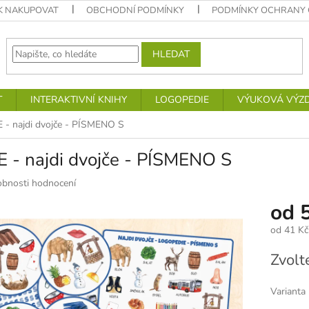
K NAKUPOVAT
OBCHODNÍ PODMÍNKY
PODMÍNKY OCHRANY 
HLEDAT
T
INTERAKTIVNÍ KNIHY
LOGOPEDIE
VÝUKOVÁ VÝZ
- najdi dvojče - PÍSMENO S
- najdi dvojče - PÍSMENO S
bnosti hodnocení
od
od
41 Kč
Měrná
Zvolt
cena:
Varianta