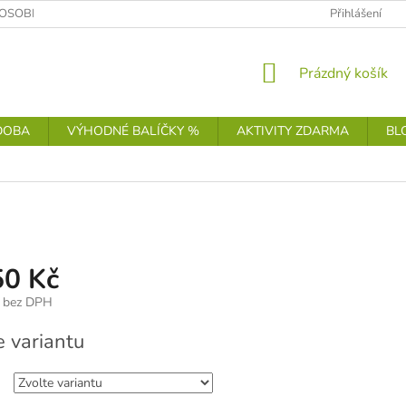
OSOBNÍCH ÚDAJŮ
Přihlášení
NÁKUPNÍ
Prázdný košík
KOŠÍK
DOBA
VÝHODNÉ BALÍČKY %
AKTIVITY ZDARMA
BL
50 Kč
bez DPH
e variantu