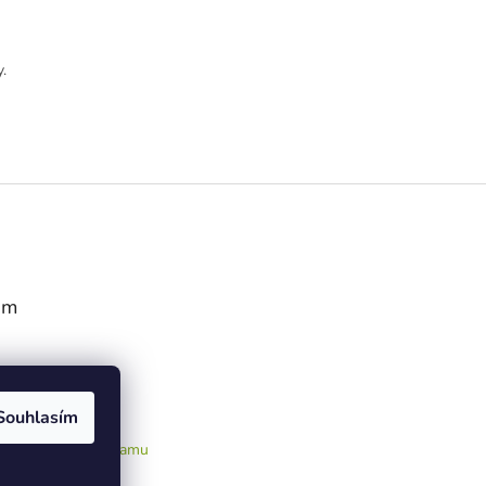
.
am
Souhlasím
ledovat na Instagramu