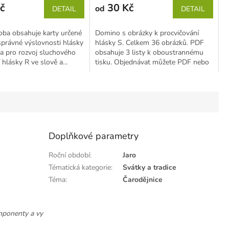
č
30 Kč
od
DETAIL
DETAIL
oba obsahuje karty určené
Domino s obrázky k procvičování
správné výslovnosti hlásky
hlásky S. Celkem 36 obrázků. PDF
a pro rozvoj sluchového
obsahuje 3 listy k oboustrannému
 hlásky R ve slově a...
tisku. Objednávat můžete PDF nebo
POLOTOVAR (my...
Doplňkové parametry
Roční období
:
Jaro
Tématická kategorie
:
Svátky a tradice
Téma
:
Čarodějnice
mponenty a vy