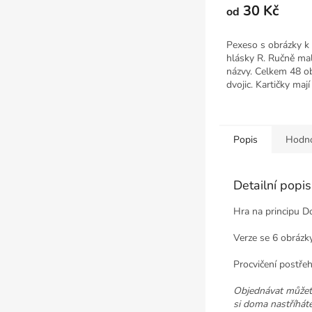
30 Kč
od
Pexeso s obrázky k 
hlásky R. Ručně ma
názvy. Celkem 48 o
dvojic. Kartičky maj
6,5...
Popis
Hodno
Detailní popi
Hra na principu D
Verze se 6 obrázky
Procvičení postře
Objednávat může
si doma nastříhát