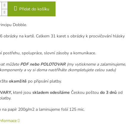
Přidat do košíku
rincipu Dobble.
6 obrázky na kartě. Celkem 31 karet s obrázky k procvičování hlásky
ní postřehu, spolupráce, slovní zásoby a komunikace.
vat můžete
PDF nebo POLOTOVAR
(my vytiskneme a zalaminujeme,
komponenty a vy si doma nastříháte zkompletujete celou sadu)
žíte
okamžitě
po připsání platby.
VARY,
které jsou
skladem odesíláme
Českou poštou
do 3 dnů
od
platby.
 na papír 200g/m2 a laminujeme folií 125 mic.
informace