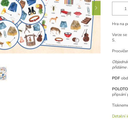
Hra na p
Verze se 
S.
Procviče
Objedná
přidáme 
PDF
obdr
POLOTO
připsání 
Tiskneme
Detailní 