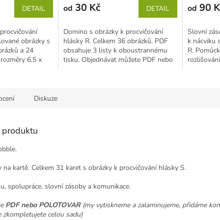
30 Kč
90 K
od
od
DETAIL
DETAIL
procvičování
Domino s obrázky k procvičování
Slovní zás
lované obrázky s
hlásky R. Celkem 36 obrázků. PDF
k nácviku 
brázků a 24
obsahuje 3 listy k oboustrannému
R. Pomůck
í rozměry 6,5 x
tisku. Objednávat můžete PDF nebo
rozlišování
POLOTOVAR (my...
cení
Diskuze
s produktu
obble.
 na kartě. Celkem 31 karet s obrázky k procvičování hlásky S.
hu, spolupráce, slovní zásoby a komunikace.
te
PDF nebo POLOTOVAR
(my vytiskneme a zalaminujeme, přidáme ko
e zkompletujete celou sadu)