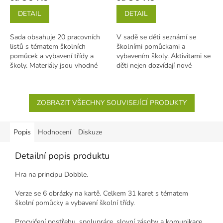
DETAIL
DETAIL
Sada obsahuje 20 pracovních
V sadě se děti seznámí se
listů s tématem školních
školními pomůckami a
pomůcek a vybavení třídy a
vybavením školy. Aktivitami se
školy. Materiály jsou vhodné
děti nejen dozvídají nové
pro děti od 5-7 let. Aktivity:...
informace, ale také trénují
jemnou...
ZOBRAZIT VŠECHNY SOUVISEJÍCÍ PRODUKTY
Popis
Hodnocení
Diskuze
Detailní popis produktu
Hra na principu Dobble.
Verze se 6 obrázky na kartě. Celkem 31 karet s tématem
školní pomůcky a vybavení školní třídy.
Procvičení postřehu, spolupráce, slovní zásoby a komunikace.