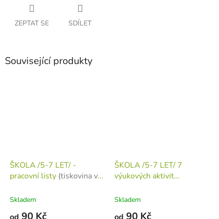
ZEPTAT SE
SDÍLET
Související produkty
ŠKOLA /5-7 LET/ -
ŠKOLA /5-7 LET/ 7
pracovní listy
(tiskovina v
výukových aktivit
jednotlivých listech)
(tiskovina v jednotlivých
listech)
Skladem
Skladem
90 Kč
90 Kč
od
od