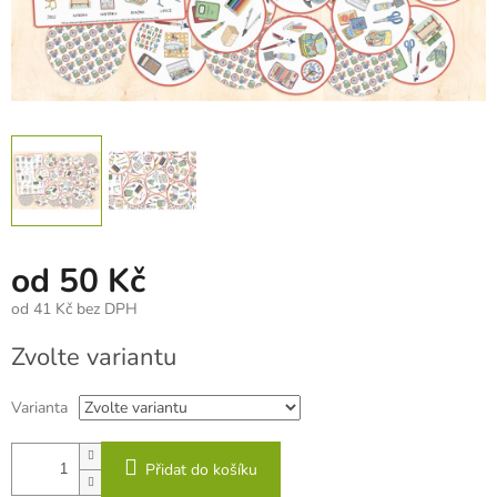
od
50 Kč
od
41 Kč
bez DPH
Měrná
Zvolte variantu
cena:
Varianta
Přidat do košíku