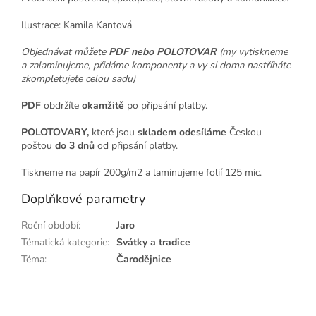
Ilustrace: Kamila Kantová
Objednávat můžete
PDF nebo POLOTOVAR
(my vytiskneme
a zalaminujeme, přidáme komponenty a vy si doma nastříháte
zkompletujete celou sadu)
PDF
obdržíte
okamžitě
po připsání platby.
POLOTOVARY,
které jsou
skladem odesíláme
Českou
poštou
do 3 dnů
od připsání platby.
Tiskneme na papír 200g/m2 a laminujeme folií 125 mic.
Doplňkové parametry
Roční období
:
Jaro
Tématická kategorie
:
Svátky a tradice
Téma
:
Čarodějnice
Z
á