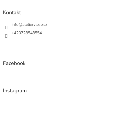
p
a
Kontakt
t
í
info
@
ateliervlese.cz
+420728548554
Facebook
Instagram