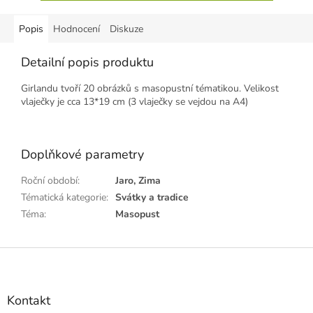
Popis
Hodnocení
Diskuze
Detailní popis produktu
Girlandu tvoří 20 obrázků s masopustní tématikou. Velikost
vlaječky je cca 13*19 cm (3 vlaječky se vejdou na A4)
Doplňkové parametry
Roční období
:
Jaro, Zima
Tématická kategorie
:
Svátky a tradice
Téma
:
Masopust
Z
á
p
a
Kontakt