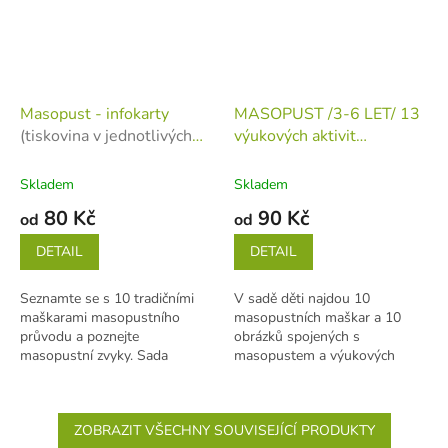
Masopust - infokarty
MASOPUST /3-6 LET/ 13
(tiskovina v jednotlivých
výukových aktivit
listech)
(tiskovina v jednotlivých
listech)
Skladem
Skladem
80 Kč
90 Kč
od
od
DETAIL
DETAIL
Seznamte se s 10 tradičními
V sadě děti najdou 10
maškarami masopustního
masopustních maškar a 10
průvodu a poznejte
obrázků spojených s
masopustní zvyky. Sada
masopustem a výukových
obsahuje 10 karet maškar A4 a
aktivity s nimi. 13 aktivit a 26
6 karet s povídáním o...
stran A4 Aktivity:...
ZOBRAZIT VŠECHNY SOUVISEJÍCÍ PRODUKTY