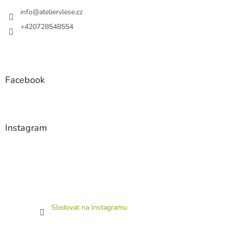
t
í
info
@
ateliervlese.cz
+420728548554
Facebook
Instagram
Sledovat na Instagramu