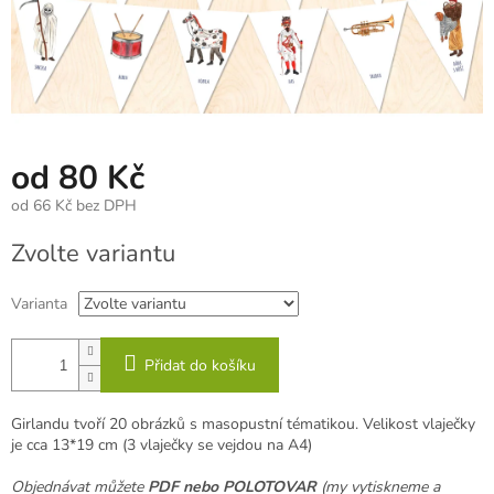
od
80 Kč
od
66 Kč
bez DPH
Měrná
Zvolte variantu
cena:
Varianta
Přidat do košíku
Girlandu tvoří 20 obrázků s masopustní tématikou. Velikost vlaječky
je cca 13*19 cm (3 vlaječky se vejdou na A4)
Objednávat můžete
PDF nebo POLOTOVAR
(my vytiskneme a