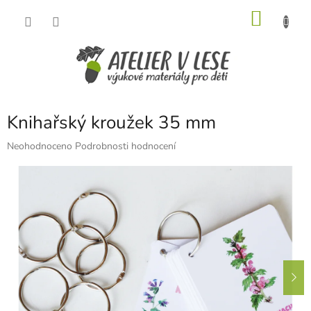
Přejít
NÁKU
na
obsah
KOŠÍK
Knihařský kroužek 35 mm
Průměrné
Neohodnoceno
Podrobnosti hodnocení
hodnocení
produktu
je
0,0
z
5
hvězdiček.