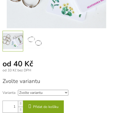
od
40 Kč
od
33 Kč
bez DPH
Měrná
Zvolte variantu
cena:
Varianta
Přidat do košíku