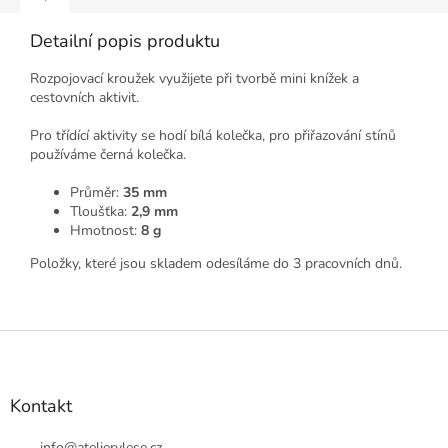
Detailní popis produktu
Rozpojovací kroužek využijete při tvorbě mini knížek a
cestovních aktivit.
Pro třídící aktivity se hodí bílá kolečka, pro přiřazování stínů
používáme černá kolečka.
Průměr:
35 mm
Tloušťka:
2,9 mm
Hmotnost:
8 g
Položky, které jsou skladem odesíláme do 3 pracovních dnů.
Z
á
p
a
Kontakt
t
info
@
ateliervlese.cz