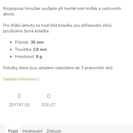
Rozpojovací kroužek využijete při tvorbě mini knížek a cestovních
aktivit.
Pro třídící aktivity se hodí bílá kolečka, pro přiřazování stínů
používáme černá kolečka.
Průměr:
35 mm
Tloušťka:
2,9 mm
Hmotnost:
8 g
Položky, které jsou skladem odesíláme do 3 pracovních dnů.
Detailní informace
ZEPTAT SE
SDÍLET
Popis
Hodnocení
Diskuze