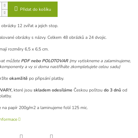
Přidat do košíku
obrázky 12 zvířat a jejich stop.
lované obrázky s názvy. Celkem 48 obrázků a 24 dvojic.
mají rozměry 6,5 x 6,5 cm.
vat můžete
PDF nebo POLOTOVAR
(my vytiskneme a zalaminujeme,
komponenty a vy si doma nastříháte zkompletujete celou sadu)
žíte
okamžitě
po připsání platby.
VARY,
které jsou
skladem odesíláme
Českou poštou
do 3 dnů
od
platby.
 na papír 200g/m2 a laminujeme folií 125 mic.
informace