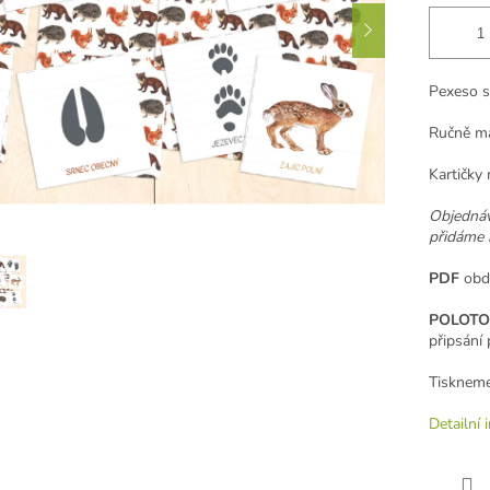
Pexeso s 
Ručně ma
Kartičky 
Objedná
přidáme 
PDF
obdr
POLOTO
připsání 
Tiskneme
Detailní 