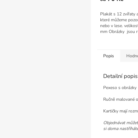
Plakát s 12 zvířaty a
které můžeme pozo
nebo v lese. veliko
mm Obrázky jsou ru
Popis
Hodno
Detailní popi
Pexeso s obrázky 1
Ručně malované ob
Kartičky mají rozm
Objednávat může
si doma nastříhát