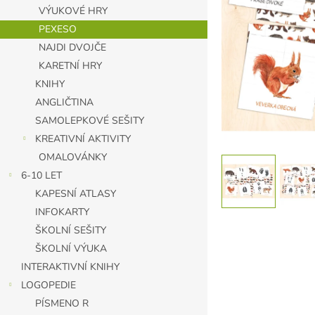
n
VÝUKOVÉ HRY
e
PEXESO
l
NAJDI DVOJČE
KARETNÍ HRY
KNIHY
ANGLIČTINA
SAMOLEPKOVÉ SEŠITY
KREATIVNÍ AKTIVITY
OMALOVÁNKY
6-10 LET
KAPESNÍ ATLASY
INFOKARTY
ŠKOLNÍ SEŠITY
ŠKOLNÍ VÝUKA
INTERAKTIVNÍ KNIHY
LOGOPEDIE
PÍSMENO R