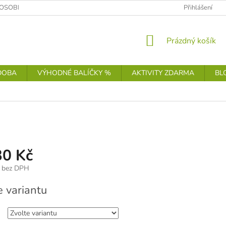
OSOBNÍCH ÚDAJŮ
Přihlášení
NÁKUPNÍ
Prázdný košík
KOŠÍK
DOBA
VÝHODNÉ BALÍČKY %
AKTIVITY ZDARMA
BL
30 Kč
bez DPH
e variantu