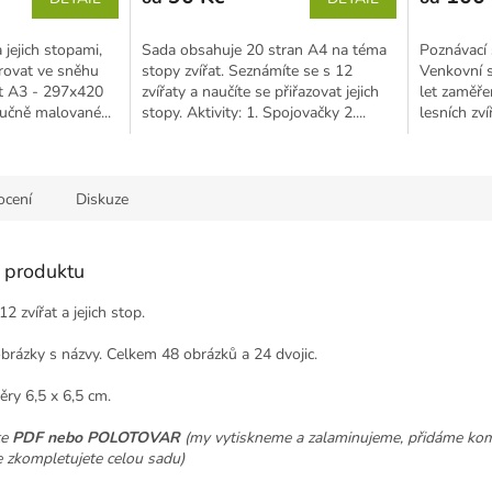
 jejich stopami,
Sada obsahuje 20 stran A4 na téma
Poznávací 
rovat ve sněhu
stopy zvířat. Seznámíte se s 12
Venkovní s
st A3 - 297x420
zvířaty a naučíte se přiřazovat jejich
let zaměře
čně malované...
stopy. Aktivity: 1. Spojovačky 2....
lesních zv
v...
cení
Diskuze
s produktu
2 zvířat a jejich stop.
rázky s názvy. Celkem 48 obrázků a 24 dvojic.
ěry 6,5 x 6,5 cm.
te
PDF nebo POLOTOVAR
(my vytiskneme a zalaminujeme, přidáme ko
e zkompletujete celou sadu)