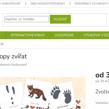
K NAKUPOVAT
OBCHODNÍ PODMÍNKY
PODMÍNKY OCHRANY 
HLEDAT
T
INTERAKTIVNÍ KNIHY
LOGOPEDIE
VÝUKOVÁ VÝZ
řat
opy zvířat
bnosti hodnocení
od
od
25 Kč
Měrná
Zvolt
cena:
Varianta