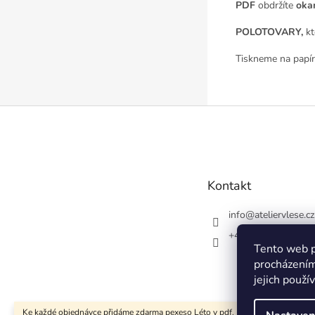
PDF
obdržíte
oka
POLOTOVARY,
kt
Tiskneme na papír
Z
á
p
a
t
Kontakt
í
info
@
ateliervlese.cz
+420728548554
Tento web p
procházením
jejich použí
Ke každé objednávce přidáme zdarma pexeso Léto v pdf. Při nákupu nad 300 