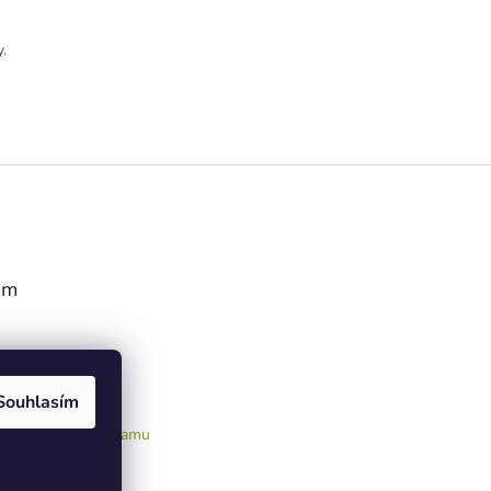
.
am
Souhlasím
ledovat na Instagramu