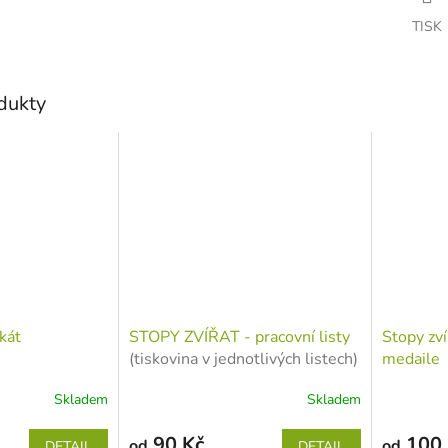
TISK
odukty
akát
STOPY ZVÍŘAT - pracovní listy
Stopy zví
(tiskovina v jednotlivých listech)
medaile
Skladem
Skladem
90 Kč
100 
od
od
DETAIL
DETAIL