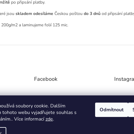
mžitě
po připsání platby.
eré jsou
skladem odesíláme
Českou poštou
do 3 dnů
od připsání platby
 200g/m2 a laminujeme folií 125 mic.
Facebook
Instagr
oužívá soubory cookie. Dalším
Odmítnout
 tohoto webu vyjadřujete souhlas s
váním.. Více informací
zde
.
S
Kč