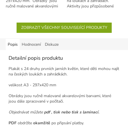
297x420 mm. Obrázky jsou
na loukách a zahradách.
ručně malované akvarelovými
Aktivity jsou přizpůsobené
barvami, které...
dětem, které se pomalu
začínají...
ZOBRAZIT VŠECHNY SOUVISEJÍCÍ PRODUKTY
Popis
Hodnocení
Diskuze
Detailní popis produktu
Plakát s 24 druhy prvních jarních květin, které děti mohou najít
na českých loukách a zahrádkách.
velikost A3 - 297x420 mm
Obrázky jsou ručně malované akvarelovými barvami, které
jsou dále zpracované v počítači.
Objednávat můžete
pdf , tisk nebo tisk s laminací.
PDF
obdržíte
okamžitě
po připsání platby.