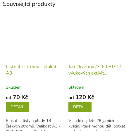
Související produkty
Listnaté stromy - plakát
Jarní květiny /3-6 LET/ 11
A3
výukových aktivit
(tiskovina v jednotlivých
listech)
Skladem
Skladem
70 Kč
120 Kč
od
od
DETAIL
DETAIL
Plakát s listy a plody 18
V sadě najdete 28 jarních
českých stromů. Velikost A3 -
květin, které mohou děti potkat