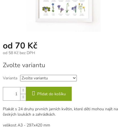
od
70 Kč
od
58 Kč
bez DPH
Měrná
Zvolte variantu
cena:
Varianta
Přidat do košíku
Plakát s 24 druhy prvních jarních květin, které děti mohou najít na
českých loukách a zahrádkách.
velikost A3 - 297x420 mm