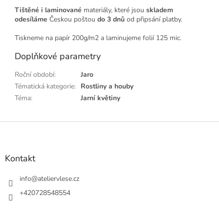
Tištěné i laminované
materiály, které jsou
skladem
odesíláme
Českou poštou
do 3 dnů
od připsání platby.
Tiskneme na papír 200g/m2 a laminujeme folií 125 mic.
Doplňkové parametry
Roční období
:
Jaro
Tématická kategorie
:
Rostliny a houby
Téma
:
Jarní květiny
Z
á
p
a
Kontakt
t
í
info
@
ateliervlese.cz
+420728548554