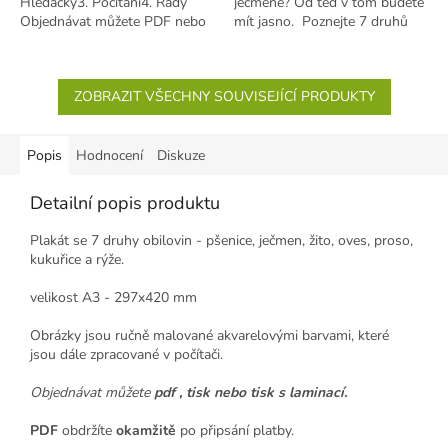
Hledačky3. Počítání4. Řady
ječmene? Od teď v tom budete
Objednávat můžete PDF nebo
mít jasno. Poznejte 7 druhů
POLOTOVAR (my vytiskneme
základních obilovin -...
a zalaminujeme,...
ZOBRAZIT VŠECHNY SOUVISEJÍCÍ PRODUKTY
Popis
Hodnocení
Diskuze
Detailní popis produktu
Plakát se 7 druhy obilovin - pšenice, ječmen, žito, oves, proso,
kukuřice a rýže.
velikost A3 - 297x420 mm
Obrázky jsou ručně malované akvarelovými barvami, které
jsou dále zpracované v počítači.
Objednávat můžete
pdf , tisk nebo tisk s laminací.
PDF
obdržíte
okamžitě
po připsání platby.