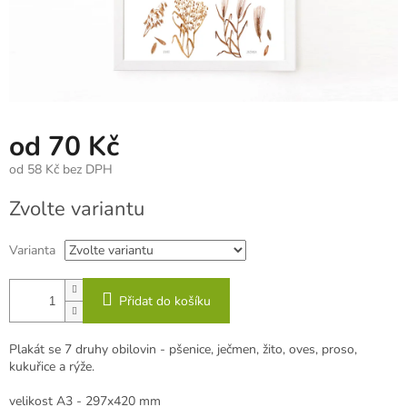
od
70 Kč
od
58 Kč
bez DPH
Měrná
Zvolte variantu
cena:
Varianta
Přidat do košíku
Plakát se 7 druhy obilovin - pšenice, ječmen, žito, oves, proso,
kukuřice a rýže.
velikost A3 - 297x420 mm