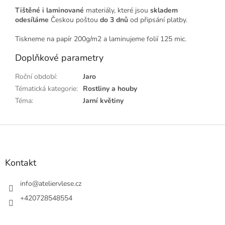
Tištěné i laminované
materiály, které jsou
skladem
odesíláme
Českou poštou
do 3 dnů
od připsání platby.
Tiskneme na papír 200g/m2 a laminujeme folií 125 mic.
Doplňkové parametry
Roční období
:
Jaro
Tématická kategorie
:
Rostliny a houby
Téma
:
Jarní květiny
Z
á
p
a
Kontakt
t
í
info
@
ateliervlese.cz
+420728548554