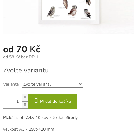
od
70 Kč
od
58 Kč
bez DPH
Měrná
Zvolte variantu
cena:
Varianta
Přidat do košíku
Plakát s obrázky 10 sov z české přírody.
velikost A3 - 297x420 mm