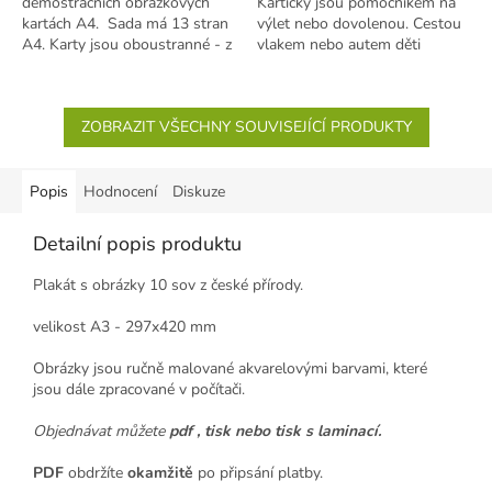
demostračních obrázkových
Kartičky jsou pomocníkem na
kartách A4. Sada má 13 stran
výlet nebo dovolenou. Cestou
A4. Karty jsou oboustranné - z
vlakem nebo autem děti
jedné strany je obrázek s
seznámi s houbami naučí se je
názvem, ze...
poznávat v...
ZOBRAZIT VŠECHNY SOUVISEJÍCÍ PRODUKTY
Popis
Hodnocení
Diskuze
Detailní popis produktu
Plakát s obrázky 10 sov z české přírody.
velikost A3 - 297x420 mm
Obrázky jsou ručně malované akvarelovými barvami, které
jsou dále zpracované v počítači.
Objednávat můžete
pdf , tisk nebo tisk s laminací.
PDF
obdržíte
okamžitě
po připsání platby.