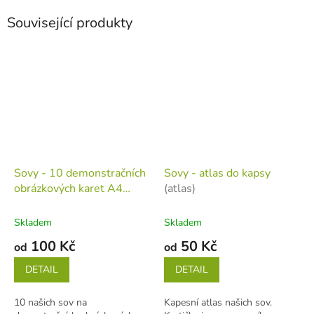
Související produkty
Sovy - 10 demonstračních
Sovy - atlas do kapsy
obrázkových karet A4
(atlas)
(tiskovina v jednotlivých
listech)
Skladem
Skladem
100 Kč
50 Kč
od
od
DETAIL
DETAIL
10 našich sov na
Kapesní atlas našich sov.