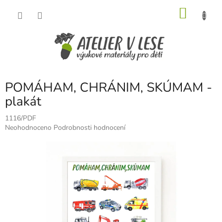
Přejít
NÁKU
na
obsah
KOŠÍK
POMÁHAM, CHRÁNIM, SKÚMAM -
plakát
1116/PDF
Průměrné
Neohodnoceno
Podrobnosti hodnocení
hodnocení
produktu
je
0,0
z
5
hvězdiček.