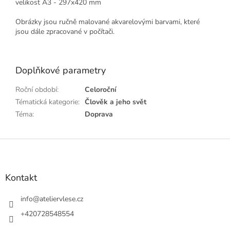
velikost A3 - 297x420 mm
Obrázky jsou ručně malované akvarelovými barvami, které
jsou dále zpracované v počítači.
Doplňkové parametry
Roční období
:
Celoroční
Tématická kategorie
:
Člověk a jeho svět
Téma
:
Doprava
Z
á
p
a
Kontakt
t
í
info
@
ateliervlese.cz
+420728548554