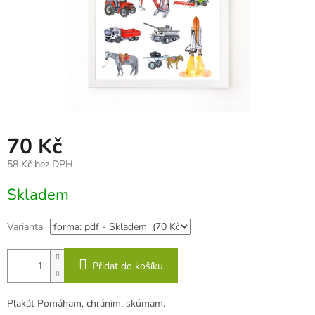
70 Kč
58 Kč bez DPH
Měrná
Skladem
cena:
Varianta
Přidat do košíku
Plakát Pomáham, chránim, skúmam.