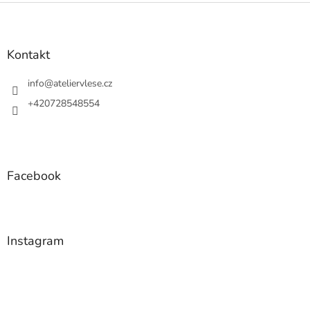
Z
á
p
a
Kontakt
t
í
info
@
ateliervlese.cz
+420728548554
Facebook
Instagram