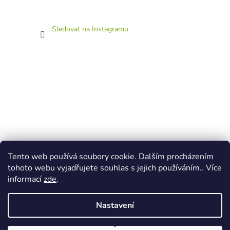
Sledovat na Instagramu
Tento web používá soubory cookie. Dalším procházením
tohoto webu vyjadřujete souhlas s jejich používáním.. Více
informací
zde
.
Nastavení
Vytvořil Shoptet