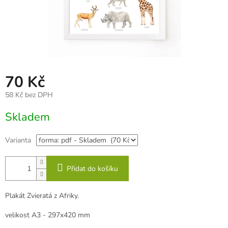
70 Kč
58 Kč bez DPH
Měrná
Skladem
cena:
Varianta
Přidat do košíku
Plakát Zvieratá z Afriky.
velikost A3 - 297x420 mm