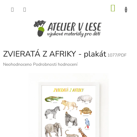
Přejít
NÁKU
na
obsah
KOŠÍK
ZVIERATÁ Z AFRIKY - plakát
1077/PDF
Průměrné
Neohodnoceno
Podrobnosti hodnocení
hodnocení
produktu
je
0,0
z
5
hvězdiček.