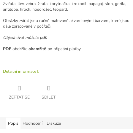
Zvířata: llev, zebra, žirafa, korytnačka, krokodíl, papagáj, slon, gorila,
antilopa, hroch, nosorožec, leopard.
Obrázky zvířat jsou ručně malované akvarelovými barvami, které jsou
dále zpracované v počítači.
Objednávat můžete
pdf.
PDF
obdržíte
okamžitě
po připsání platby.
Detailní informace
ZEPTAT SE
SDÍLET
Popis
Hodnocení
Diskuze