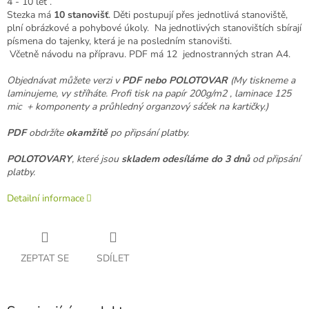
4 - 10 let .
Stezka má
10 stanovišť
. Děti postupují přes jednotlivá stanoviště,
plní obrázkové a pohybové úkoly. Na jednotlivých stanovištích sbírají
písmena do tajenky, která je na posledním stanovišti.
Včetně návodu na přípravu. PDF má 12 jednostranných stran A4.
Objednávat můžete verzi v
PDF nebo POLOTOVAR
(My tiskneme a
laminujeme, vy stříháte. Profi tisk na papír 200g/m2 , laminace 125
mic + komponenty a průhledný organzový sáček na kartičky.)
PDF
obdržíte
okamžitě
po připsání platby.
POLOTOVARY
, které jsou
skladem odesíláme
do 3 dnů
od připsání
platby.
Detailní informace
ZEPTAT SE
SDÍLET