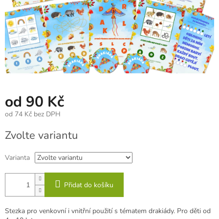
od
90 Kč
od
74 Kč
bez DPH
Měrná
Zvolte variantu
cena:
Varianta
Přidat do košíku
Stezka pro venkovní i vnitřní použití s tématem drakiády. Pro děti od