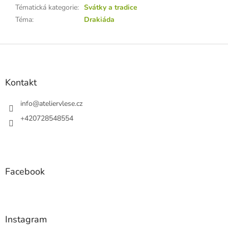
Tématická kategorie
:
Svátky a tradice
Téma
:
Drakiáda
Z
á
p
a
Kontakt
t
í
info
@
ateliervlese.cz
+420728548554
Facebook
Instagram