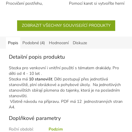
Procvičení postřehu,
Pomocí karet si vytvoříte herní
spolupráce, slovní zásoby a...
plán, který bude pokaždé jiný....
ZOBRAZIT VŠECHNY SOUVISEJÍCÍ PRODUKTY
Popis
Podobné (4)
Hodnocení
Diskuze
Detailní popis produktu
Stezka pro venkovní i vnitřní použití s tématem drakiády. Pro
děti od 4 - 10 let .
Stezka má
10 stanovišť
. Děti postupují přes jednotlivá
stanoviště, plní obrázkové a pohybové úkoly. Na jednotlivých
stanovištích sbírají písmena do tajenky, která je na posledním
stanovišti.
Včetně návodu na přípravu. PDF má 12 jednostranných stran
A4.
Doplňkové parametry
Roční období
:
Podzim