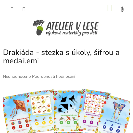
Přejít
NÁKU
na
obsah
KOŠÍK
Drakiáda - stezka s úkoly, šifrou a
medailemi
Průměrné
Neohodnoceno
Podrobnosti hodnocení
hodnocení
produktu
je
0,0
z
5
hvězdiček.