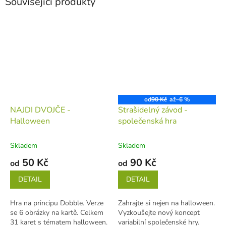
Související produkty
od
90 Kč
až
–6 %
NAJDI DVOJČE -
Strašidelný závod -
Halloween
společenská hra
Skladem
Skladem
50 Kč
90 Kč
od
od
DETAIL
DETAIL
Hra na principu Dobble. Verze
Zahrajte si nejen na halloween.
se 6 obrázky na kartě. Celkem
Vyzkoušejte nový koncept
31 karet s tématem halloween.
variabilní společenské hry.