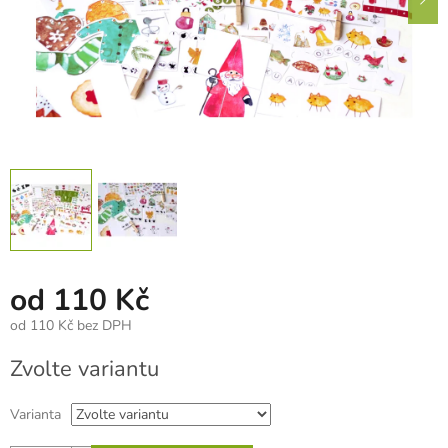
od
110 Kč
od
110 Kč
bez DPH
Měrná
Zvolte variantu
cena:
Varianta