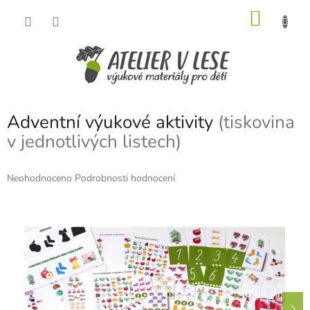
Přejít
NÁKU
na
obsah
KOŠÍK
Adventní výukové aktivity
(tiskovina
v jednotlivých listech)
Průměrné
Neohodnoceno
Podrobnosti hodnocení
hodnocení
produktu
je
0,0
z
5
hvězdiček.