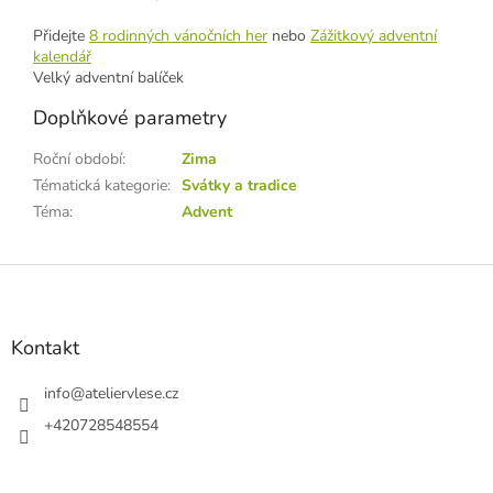
Přidejte
8 rodinných vánočních her
nebo
Zážitkový adventní
kalendář
Velký adventní balíček
Doplňkové parametry
Roční období
:
Zima
Tématická kategorie
:
Svátky a tradice
Téma
:
Advent
Z
á
p
a
Kontakt
t
í
info
@
ateliervlese.cz
+420728548554