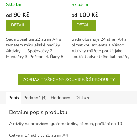
Skladem
Skladem
90 Kč
100 Kč
od
od
DETAIL
DETAIL
Sada obsahuje 22 stran A4 s
Sada obsahuje 24 stran A4 s
tématem mikulášské nadílky.
tématikou adventu a Vánoc.
Aktivity: 1. Spojovačky 2.
Aktivity můžete použít jako
Hledačky 3. Počítání 4. Řady 5.
součást adventního kalendáře,
Slabiky 6. Dokreslovačky...
kdy každý den můžete vyřešit...
ZOBRAZIT VŠECHNY SOUVISEJÍCÍ PRODUKTY
Popis
Podobné (4)
Hodnocení
Diskuze
Detailní popis produktu
Aktivity na procvičení grafomotoriky, písmen, počítání do 10
Celkem
17 aktivit , 28
stran A4