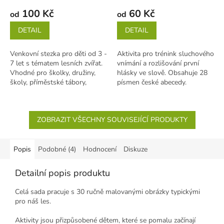
100 Kč
60 Kč
od
od
DETAIL
DETAIL
Venkovní stezka pro děti od 3 -
Aktivita pro trénink sluchového
7 let s tématem lesních zvířat.
vnímání a rozlišování první
Vhodné pro školky, družiny,
hlásky ve slově. Obsahuje 28
školy, příměstské tábory,
písmen české abecedy.
narozeninové oslavy i...
(Neobsahuje Q, X, Y, Ť, Ň)
Karty...
ZOBRAZIT VŠECHNY SOUVISEJÍCÍ PRODUKTY
Popis
Podobné (4)
Hodnocení
Diskuze
Detailní popis produktu
Celá sada pracuje s 30 ručně malovanými obrázky typickými
pro náš les.
Aktivity jsou přizpůsobené dětem, které se pomalu začínají