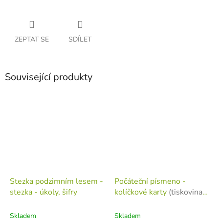
ZEPTAT SE
SDÍLET
Související produkty
Stezka podzimním lesem -
Počáteční písmeno -
stezka - úkoly, šifry
kolíčkové karty
(tiskovina v
jednotlivých listech)
Skladem
Skladem