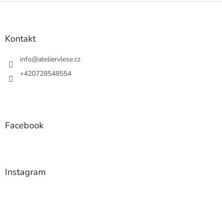
Z
á
p
a
Kontakt
t
í
info
@
ateliervlese.cz
+420728548554
Facebook
Instagram