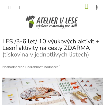
Přejít
NÁKU
na
obsah
KOŠÍK
LES /3-6 let/ 10 výukových aktivit +
Lesní aktivity na cesty ZDARMA
(tiskovina v jednotlivých listech)
Průměrné
Neohodnoceno
Podrobnosti hodnocení
hodnocení
produktu
je
0,0
z
5
hvězdiček.