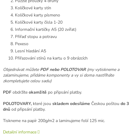
Puzzle proužky 4 druhy
Kolíčkové karty stín
Kolíčkové karty písmeno
Kolíčkové karty čísla 1-20
Informační kartičky A5 (20 zvířat)
Přiřaď stopu a potravu
Pexeso
Lesní hledání A5
Přiřazování stínů na kartu o 9 obrázcích
Objednávat můžete
PDF nebo POLOTOVAR
(my vytiskneme a
zalaminujeme, přidáme komponenty a vy si doma nastříháte
zkompletujete celou sadu)
PDF
obdržíte
okamžitě
po připsání platby.
POLOTOVARY,
které jsou
skladem odesíláme
Českou poštou
do 3
dnů
od připsání platby.
Tiskneme na papír 200g/m2 a laminujeme folií 125 mic.
Detailní informace