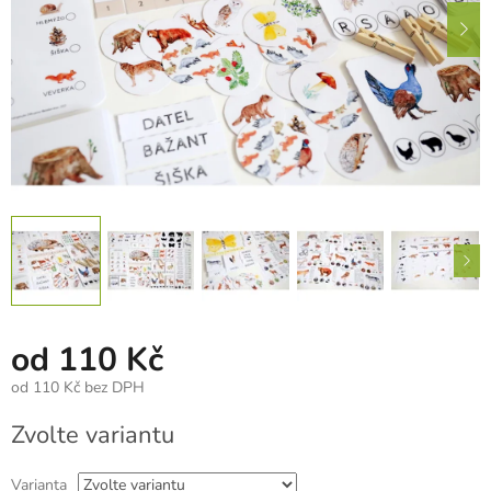
od
110 Kč
od
110 Kč
bez DPH
Měrná
Zvolte variantu
cena:
Varianta