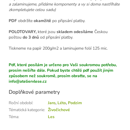
a zalaminujeme, přidáme komponenty a vy si doma nastříháte
zkompletujete celou sadu)
PDF
obdržíte
okamžitě
po připsání platby.
POLOTOVARY,
které jsou
skladem odesíláme
Českou
poštou
do 3 dnů
od připsání platby.
Tiskneme na papír 200g/m2 a laminujeme folií 125 mic.
Pdf, které posílám je určeno pro Vaši soukromou potřebu,
prosím nešiřte dále. Pokud byste chtěli pdf použít jiným
způsobem než soukromě, prosím obraťte, se na
info@ateliervlese.cz
Doplňkové parametry
Roční období
:
Jaro
,
Léto
,
Podzim
Tématická kategorie
:
Živočichové
Téma
:
Les