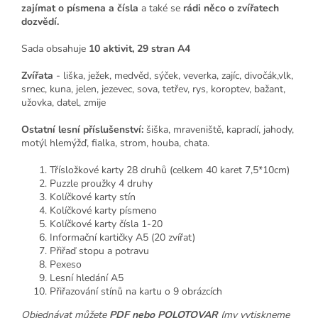
zajímat o písmena a čísla
a také se
rádi něco o zvířatech
dozvědí.
Sada obsahuje
10 aktivit, 29 stran A4
Zvířata
- liška, ježek, medvěd, sýček, veverka, zajíc, divočák,vlk,
srnec, kuna, jelen, jezevec, sova, tetřev, rys, koroptev, bažant,
užovka, datel, zmije
Ostatní lesní příslušenství:
šiška, mraveniště, kapradí, jahody,
motýl hlemýžď, fialka, strom, houba, chata.
Třísložkové karty 28 druhů (celkem 40 karet 7,5*10cm)
Puzzle proužky 4 druhy
Kolíčkové karty stín
Kolíčkové karty písmeno
Kolíčkové karty čísla 1-20
Informační kartičky A5 (20 zvířat)
Přiřaď stopu a potravu
Pexeso
Lesní hledání A5
Přiřazování stínů na kartu o 9 obrázcích
Objednávat můžete
PDF nebo POLOTOVAR
(my vytiskneme