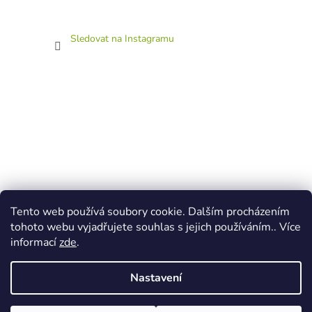
Sledovat na Instagramu
Tento web používá soubory cookie. Dalším procházením
tohoto webu vyjadřujete souhlas s jejich používáním.. Více
informací
zde
.
Nastavení
Vytvořil Shoptet