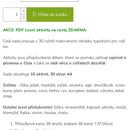
Přidat do košíku
AKCE: PDF Lesní aktivity na cesty ZDARMA.
Celá sada pracuje s 30 ručně malovanými obrázky typickými pro náš
les.
Aktivity jsou přizpůsobené dětem, které se pomalu začínají
zajímat o
písmena a čísla
a také se
rádi něco o zvířatech dozvědí.
Sada obsahuje
10 aktivit, 30 stran A4
Zvířata
- liška, ježek, medvěd, sýček, veverka, zajíc, divočák,vlk, srnec,
kuna, jelen, jezevec, sova, tetřev, rys, koroptev, bažant, užovka, datel,
zmije
Ostatní lesní příslušenství:
šiška, mraveniště, kapradí, jahody, motýl,
hlemýžď, fialka, strom, houba, chata.
Třísložkové karty 28 druhů (celkem 40 karet 7,5*10cm)