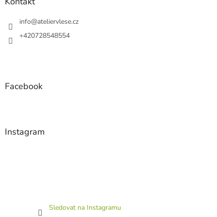
a
Kontakt
t
í
info
@
ateliervlese.cz
+420728548554
Facebook
Instagram
Sledovat na Instagramu