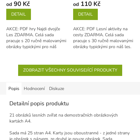
90 Kč
110 Kč
od
od
DETAIL
DETAIL
AKCE: PDF hry Najdi dvojče
AKCE: PDF Lesní aktivity na
Les ZDARMA. Celá sada
cesty ZDARMA. Celá sada
pracuje s 20 ručně malovanými
pracuje s 30 ručně malovanými
obrázky typickými pro náš
obrázky typickými pro náš les.
les. Aktivity jsou přizpůsobené
Aktivity jsou přizpůsobené...
dětem,...
ZOBRAZIT VŠECHNY SOUVISEJÍCÍ PRODUKTY
Popis
Hodnocení
Diskuze
Detailní popis produktu
21 obrázků lesních zvířat na demostračních obrázkových
kartách A4.
Sada má 25 stran A4. Karty jsou oboustranné - z jedné strany
je obrázek s názvem, ze druhé je pouze obrázek. Sada