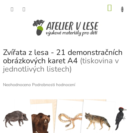
Přejít
NÁKU
na
obsah
KOŠÍK
Zvířata z lesa - 21 demonstračních
obrázkových karet A4
(tiskovina v
jednotlivých listech)
Průměrné
Neohodnoceno
Podrobnosti hodnocení
hodnocení
produktu
je
0,0
z
5
hvězdiček.