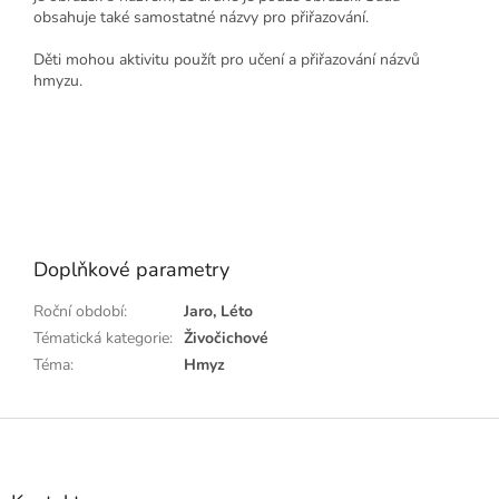
obsahuje také samostatné názvy pro přiřazování.
Děti mohou aktivitu použít pro učení a přiřazování názvů
hmyzu.
Doplňkové parametry
Roční období
:
Jaro, Léto
Tématická kategorie
:
Živočichové
Téma
:
Hmyz
Z
á
p