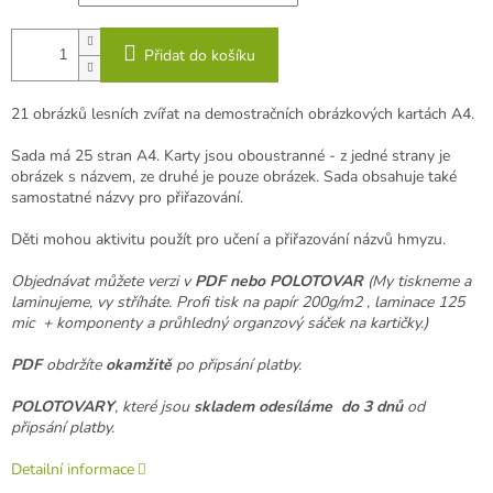
Přidat do košíku
21 obrázků lesních zvířat na demostračních obrázkových kartách A4.
Sada má 25 stran A4. Karty jsou oboustranné - z jedné strany je
obrázek s názvem, ze druhé je pouze obrázek. Sada obsahuje také
samostatné názvy pro přiřazování.
Děti mohou aktivitu použít pro učení a přiřazování názvů hmyzu.
Objednávat můžete verzi v
PDF nebo POLOTOVAR
(My tiskneme a
laminujeme, vy stříháte. Profi tisk na papír 200g/m2 , laminace 125
mic + komponenty a průhledný organzový sáček na kartičky.)
PDF
obdržíte
okamžitě
po připsání platby.
POLOTOVARY
, které jsou
skladem odesíláme
do 3 dnů
od
připsání platby.
Detailní informace