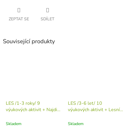
ZEPTAT SE
SDÍLET
Související produkty
LES /1-3 roky/ 9
LES /3-6 let/ 10
výukových aktivit + Najdi
výukových aktivit + Lesní
dvojče Les ZDARMA
aktivity na cesty ZDARMA
(tiskovina v jednotlivých
(tiskovina v jednotlivých
Skladem
Skladem
listech)
listech)