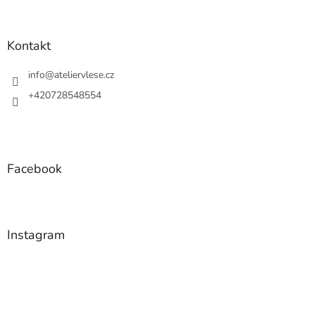
á
p
a
Kontakt
t
í
info
@
ateliervlese.cz
+420728548554
Facebook
Instagram