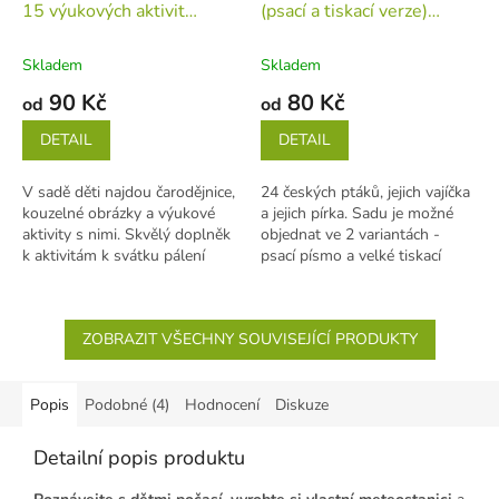
15 výukových aktivit
(psací a tiskací verze)
(tiskovina v jednotlivých
(tiskovina v jednotlivých
listech)
listech)
Skladem
Skladem
90 Kč
80 Kč
od
od
DETAIL
DETAIL
V sadě děti najdou čarodějnice,
24 českých ptáků, jejich vajíčka
kouzelné obrázky a výukové
a jejich pírka. Sadu je možné
aktivity s nimi. Skvělý doplněk
objednat ve 2 variantách -
k aktivitám k svátku pálení
psací písmo a velké tiskací
čarodějnic. 15 aktivit...
písmo. Obě verze obsahují...
ZOBRAZIT VŠECHNY SOUVISEJÍCÍ PRODUKTY
Popis
Podobné (4)
Hodnocení
Diskuze
Detailní popis produktu