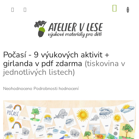
Přejít
NÁKU
na
obsah
KOŠÍK
Počasí - 9 výukových aktivit +
girlanda v pdf zdarma
(tiskovina v
jednotlivých listech)
Průměrné
Neohodnoceno
Podrobnosti hodnocení
hodnocení
produktu
je
0,0
z
5
hvězdiček.