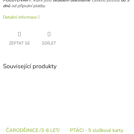
POLOTOVARY
, které jsou
skladem odesíláme
Českou poštou
do 3
dnů
od připsání platby.
Detailní informace
ZEPTAT SE
SDÍLET
Související produkty
ČARODĚJNICE /3-6 LET/
PTÁCI - 5 složkové karty