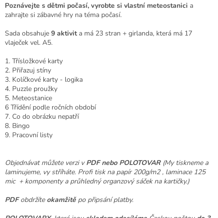
Poznávejte s dětmi počasí, vyrobte si vlastní meteostanici
a
zahrajte si zábavné hry na téma počasí.
Sada obsahuje
9 aktivit
a má 23 stran + girlanda, která má 17
vlaječek vel. A5.
1. Třísložkové karty
2. Přiřazuj stíny
3. Kolíčkové karty - logika
4. Puzzle proužky
5. Meteostanice
6 Třídění podle ročních období
7. Co do obrázku nepatří
8. Bingo
9. Pracovní listy
Objednávat můžete verzi v
PDF nebo POLOTOVAR
(My tiskneme a
laminujeme, vy stříháte. Profi tisk na papír 200g/m2 , laminace 125
mic + komponenty a průhledný organzový sáček na kartičky.)
PDF
obdržíte
okamžitě
po připsání platby.