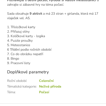
Poznávejte s dětmi počasí, vyrobte si vlastní meteostanici
a
zahrajte si zábavné hry na téma počasí.
Sada obsahuje
9 aktivit
a má 23 stran + girlanda, která má 17
vlaječek vel. A5.
1. Třísložkové karty
2. Přiřazuj stíny
3. Kolíčkové karty - logika
4. Puzzle proužky
5. Meteostanice
6 Třídění podle ročních období
7. Co do obrázku nepatří
8. Bingo
9. Pracovní listy
Doplňkové parametry
Roční období
:
Celoroční
Tématická kategorie
:
Neživá příroda
Téma
:
Počasí
Z