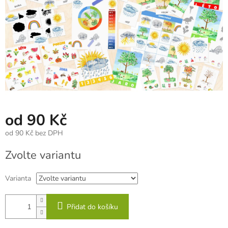
od
90 Kč
od
90 Kč
bez DPH
Měrná
Zvolte variantu
cena:
Varianta
Přidat do košíku