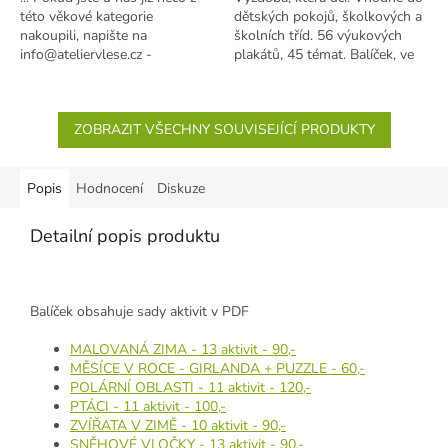
této věkové kategorie
dětských pokojů, školkových a
nakoupili, napište na
školních tříd. 56 výukových
info@ateliervlese.cz -
plakátů, 45 témat. Balíček, ve
nastavíme cenu na míru !!!
kterém najdete všechny...
Balíček...
ZOBRAZIT VŠECHNY SOUVISEJÍCÍ PRODUKTY
Popis
Hodnocení
Diskuze
Detailní popis produktu
Balíček obsahuje sady aktivit v PDF
MALOVANÁ ZIMA - 13 aktivit - 90,-
MĚSÍCE V ROCE - GIRLANDA + PUZZLE - 60,-
POLÁRNÍ OBLASTI - 11 aktivit - 120,-
PTÁCI - 11 aktivit - 100,-
ZVÍŘATA V ZIMĚ - 10 aktivit - 90,-
SNĚHOVÉ VLOČKY - 13 aktivit - 90,-