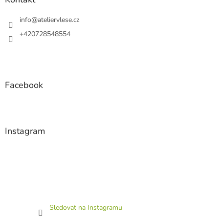
t
í
info
@
ateliervlese.cz
+420728548554
Facebook
Instagram
Sledovat na Instagramu