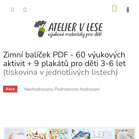
Přejít
NÁKU
na
obsah
KOŠÍK
Zimní balíček PDF - 60 výukových
aktivit + 9 plakátů pro děti 3-6 let
(tiskovina v jednotlivých listech)
Průměrné
Neohodnoceno
Podrobnosti hodnocení
Akce
hodnocení
produktu
je
0,0
z
5
hvězdiček.