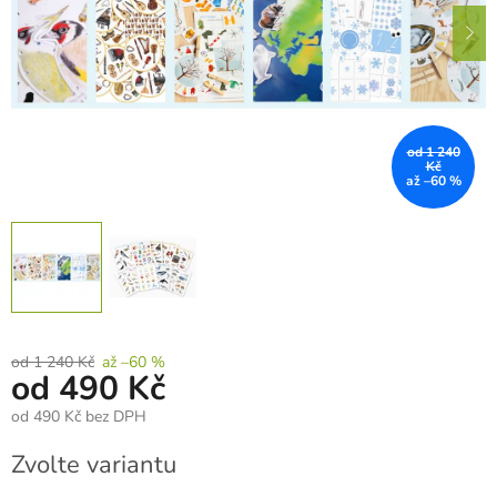
od 1 240
Kč
až –60 %
od 1 240 Kč
až –60 %
od
490 Kč
od
490 Kč
bez DPH
Měrná
Zvolte variantu
cena: