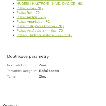
HUDEBNÍ NÁSTROJE - NAJDI DVOJČE - 60,-
Plakát Zima - 70,-
Plakát Rok - 70,-
Plakát Arktida - 70,-
Plakát Antarktida - 70,-
Plakát malí ptáci z krmítka - 70,-
Plakát Velcí ptáci z krmítka - 70,-
Plakáty Hudební nástroje 3 ks - 210,-
Doplňkové parametry
Roční období
:
Zima
Tématická kategorie
:
Roční období
Téma
:
Zima
Z
á
p
a
Kontakt