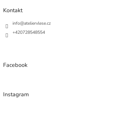
p
a
Kontakt
t
í
info
@
ateliervlese.cz
+420728548554
Facebook
Instagram