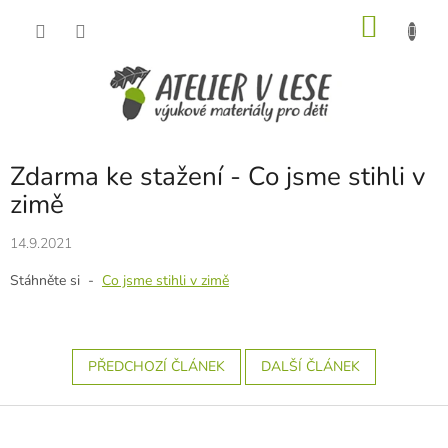
Přejít
NÁKU
na
obsah
KOŠÍK
Zdarma ke stažení - Co jsme stihli v
zimě
14.9.2021
Stáhněte si -
Co jsme stihli v zimě
PŘEDCHOZÍ ČLÁNEK
DALŠÍ ČLÁNEK
Z
á