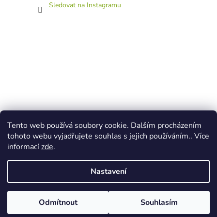
Sledovat na Instagramu
Tento web používá soubory cookie. Dalším procházením
tohoto webu vyjadřujete souhlas s jejich používáním.. Více
informací
zde
.
Nastavení
Vytvořil Shoptet
Ke každé objednávce přidáme zdarma pexeso Léto v pdf. Při nákupu
Odmítnout
Souhlasím
Copyright 2026
Atelier V lese
. Všechna práva vyhrazena.
nad 300 Kč si v košíku vyberte další dárek.