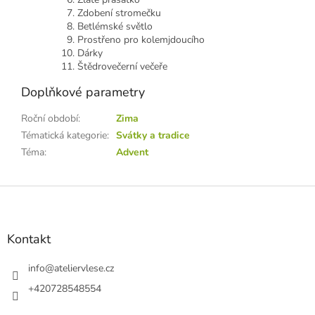
Zdobení stromečku
Betlémské světlo
Prostřeno pro kolemjdoucího
Dárky
Štědrovečerní večeře
Doplňkové parametry
Roční období
:
Zima
Tématická kategorie
:
Svátky a tradice
Téma
:
Advent
Z
á
p
a
Kontakt
t
í
info
@
ateliervlese.cz
+420728548554