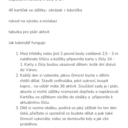
40 kartiček se zážitky- obrázek + básnička
návod na výrobu a instalaci
tabulka pro plán aktivit
Jak kalendář funguje:
Mezi hřebíky nebo jiné 2 pevné body vzdálené 2,5 - 3 m
natáhnete šňůru a kolíčky připevníte karty s čísly 24 -
1.
Karty s čísly budou ukazovat dětem, kolik dní zbývá
do Vánoc.
Každý den si vyberete, jakou činnost byste s dětmi
chtěli dělat. Stavět sněhuláka, péct cukroví, koupit
kapra… na výběr máte 36 aktivit. Součástí sady je i plán,
abyste si mohli zážitky rozmyslet dopředu a naplánovat.
Kartičku se zážitkem vložíte do obálky a připevníte k
aktuálnímu číslu.
Dítě si vezme obálku, podívá se jaký zážitek ho ten den
čeká, přečtete si společně co budete dělat a pak také
činnost vykonáte, nebo se domluvíte kdy a jak vše
proběhne.