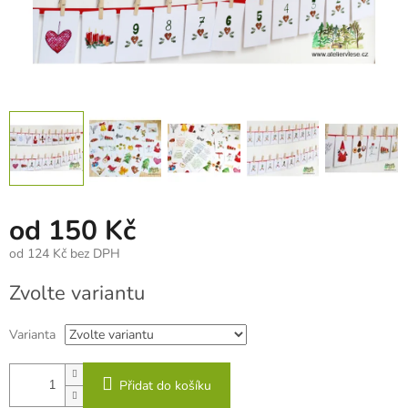
od
150 Kč
od
124 Kč
bez DPH
Měrná
Zvolte variantu
cena:
Varianta
Přidat do košíku