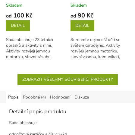
jednotlivých listech)
jednotlivých listech)
Skladem
Skladem
100 Kč
90 Kč
od
od
DETAIL
DETAIL
Sada obsahuje 23 letních
Seznamte nejmenší děti se
obrázků a aktivity s nimi.
světem čarodějnic. Aktivity
Aktivity rozvíjejí jemnou
rozvíjejí jemnou motoriku,
motoriku, slovní zásobu,
slovní zásobu, komunikaci,
komunikaci, logické myšlení a...
logické myšlení a
předmatematické...
ZOBRAZIT VŠECHNY SOUVISEJÍCÍ PRODUKTY
Popis
Podobné (4)
Hodnocení
Diskuze
Detailní popis produktu
Sada obsahuje:
odpočtové kartičky s čísly 1-24