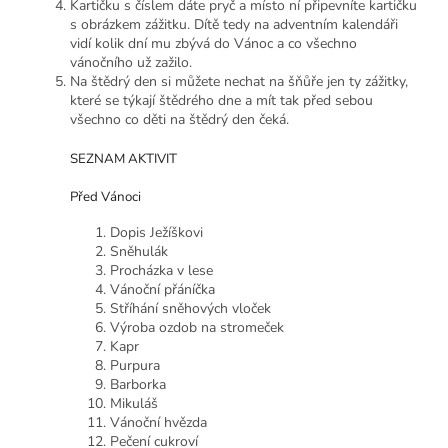
Kartičku s číslem dáte pryč a místo ní připevníte kartičku
s obrázkem zážitku.
Dítě tedy na adventním kalendáři
vidí kolik dní mu zbývá do Vánoc a co všechno
vánočního už zažilo.
Na štědrý den si můžete nechat na šňůře jen ty zážitky,
které se týkají štědrého dne a mít tak před sebou
všechno co děti na štědrý den čeká.
SEZNAM AKTIVIT
Před Vánoci
Dopis Ježíškovi
Sněhulák
Procházka v lese
Vánoční přáníčka
Stříhání sněhových vloček
Výroba ozdob na stromeček
Kapr
Purpura
Barborka
Mikuláš
Vánoční hvězda
Pečení cukroví