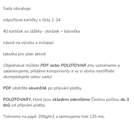
Sada obsahuje:
odpočtové kartičky s čísly 1-24
40 kartiček se zážitky- obrázek + básnička
návod na výrobu a instalaci
tabulka pro plán aktivit
Objednávat můžete
PDF nebo POLOTOVAR
(my vytiskneme a
zalaminujeme, přidáme komponenty a vy si doma nastříháte
zkompletujete celou sadu)
PDF
obdržíte
okamžitě
po připsání platby.
POLOTOVARY,
které jsou
skladem odesíláme
Českou poštou
do 3
dnů
od připsání platby.
Tiskneme na papír 200g/m2 a laminujeme folií 125 mic.