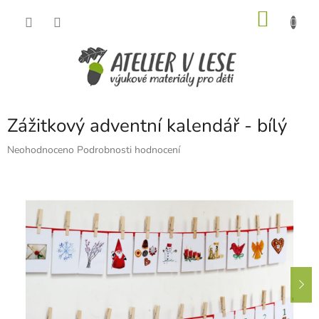
Přejít
NÁKU
na
obsah
KOŠÍK
Zážitkový adventní kalendář - bílý
Průměrné
Neohodnoceno
Podrobnosti hodnocení
hodnocení
produktu
je
0,0
z
5
hvězdiček.