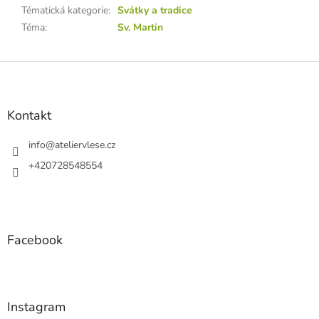
Tématická kategorie
:
Svátky a tradice
Téma
:
Sv. Martin
Z
á
p
a
Kontakt
t
í
info
@
ateliervlese.cz
+420728548554
Facebook
Instagram