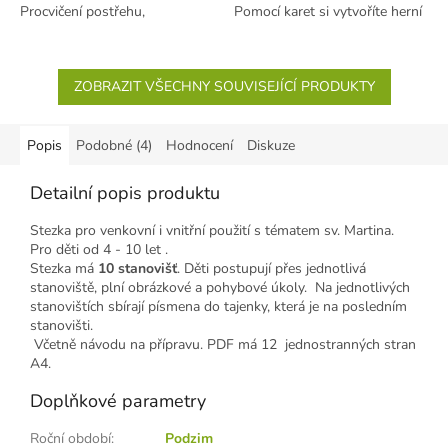
Procvičení postřehu,
Pomocí karet si vytvoříte herní
spolupráce, slovní zásoby a...
plán, který bude pokaždé jiný....
ZOBRAZIT VŠECHNY SOUVISEJÍCÍ PRODUKTY
Popis
Podobné (4)
Hodnocení
Diskuze
Detailní popis produktu
Stezka pro venkovní i vnitřní použití s tématem sv. Martina.
Pro děti od 4 - 10 let .
Stezka má
10 stanovišť
. Děti postupují přes jednotlivá
stanoviště, plní obrázkové a pohybové úkoly. Na jednotlivých
stanovištích sbírají písmena do tajenky, která je na posledním
stanovišti.
Včetně návodu na přípravu. PDF má 12 jednostranných stran
A4.
Doplňkové parametry
Roční období
:
Podzim