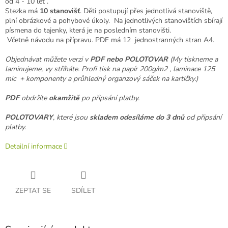
od 4 - 10 let .
Stezka má
10 stanovišť
. Děti postupují přes jednotlivá stanoviště,
plní obrázkové a pohybové úkoly. Na jednotlivých stanovištích sbírají
písmena do tajenky, která je na posledním stanovišti.
Včetně návodu na přípravu. PDF má 12 jednostranných stran A4.
Objednávat můžete verzi v
PDF nebo POLOTOVAR
(My tiskneme a
laminujeme, vy stříháte. Profi tisk na papír 200g/m2 , laminace 125
mic + komponenty a průhledný organzový sáček na kartičky.)
PDF
obdržíte
okamžitě
po připsání platby.
POLOTOVARY
, které jsou
skladem odesíláme
do 3 dnů
od připsání
platby.
Detailní informace
ZEPTAT SE
SDÍLET