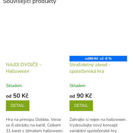
Související produkty
od
90 Kč
až
–6 %
NAJDI DVOJČE -
Strašidelný závod -
Halloween
společenská hra
Skladem
Skladem
50 Kč
90 Kč
od
od
DETAIL
DETAIL
Hra na principu Dobble. Verze
Zahrajte si nejen na halloween.
se 6 obrázky na kartě. Celkem
Vyzkoušejte nový koncept
31 karet s tématem halloween.
variabilní společenské hry.