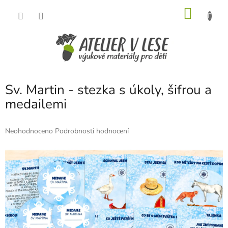
Přejít
NÁKU
na
obsah
KOŠÍK
Sv. Martin - stezka s úkoly, šifrou a
medailemi
Průměrné
Neohodnoceno
Podrobnosti hodnocení
hodnocení
produktu
je
0,0
z
5
hvězdiček.