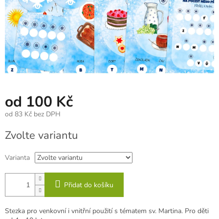
od
100 Kč
od
83 Kč
bez DPH
Měrná
Zvolte variantu
cena:
Varianta
Přidat do košíku
Stezka pro venkovní i vnitřní použití s tématem sv. Martina. Pro děti