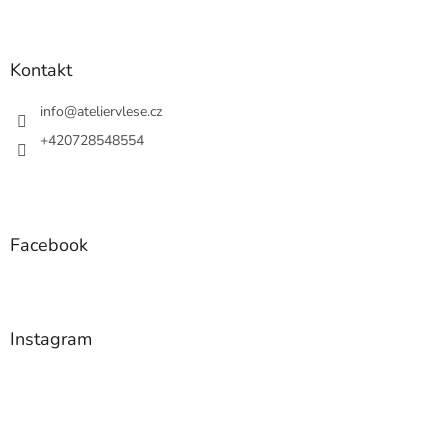
Z
á
p
a
Kontakt
t
í
info
@
ateliervlese.cz
+420728548554
Facebook
Instagram