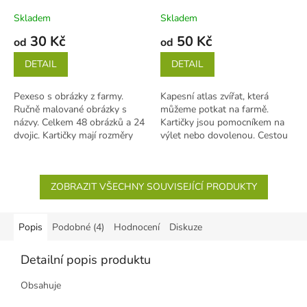
Skladem
Skladem
30 Kč
50 Kč
od
od
DETAIL
DETAIL
Pexeso s obrázky z farmy.
Kapesní atlas zvířat, která
Ručně malované obrázky s
můžeme potkat na farmě.
názvy. Celkem 48 obrázků a 24
Kartičky jsou pomocníkem na
dvojic. Kartičky mají rozměry
výlet nebo dovolenou. Cestou
6,5 x 6,5 cm. Objednávat
vlakem nebo autem děti
můžete...
seznámi se...
ZOBRAZIT VŠECHNY SOUVISEJÍCÍ PRODUKTY
Popis
Podobné (4)
Hodnocení
Diskuze
Detailní popis produktu
Obsahuje