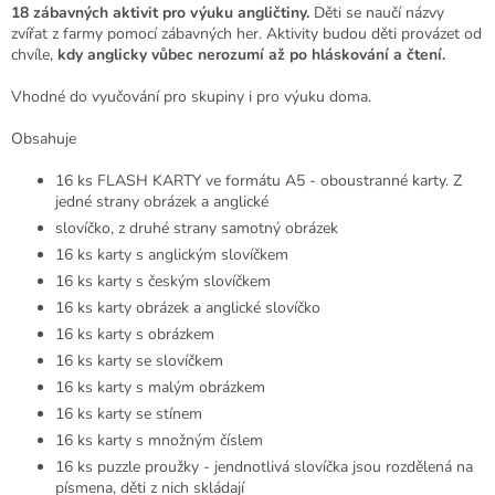
18 zábavných aktivit pro výuku angličtiny.
Děti se naučí názvy
zvířat z farmy pomocí zábavných her. Aktivity budou děti provázet od
chvíle,
kdy anglicky vůbec nerozumí až po hláskování a čtení.
Vhodné do vyučování pro skupiny i pro výuku doma.
Obsahuje
16 ks FLASH KARTY ve formátu A5 - oboustranné karty. Z
jedné strany obrázek a anglické
slovíčko, z druhé strany samotný obrázek
16 ks karty s anglickým slovíčkem
16 ks karty s českým slovíčkem
16 ks karty obrázek a anglické slovíčko
16 ks karty s obrázkem
16 ks karty se slovíčkem
16 ks karty s malým obrázkem
16 ks karty se stínem
16 ks karty s množným číslem
16 ks puzzle proužky - jendnotlivá slovíčka jsou rozdělená na
písmena, děti z nich skládají