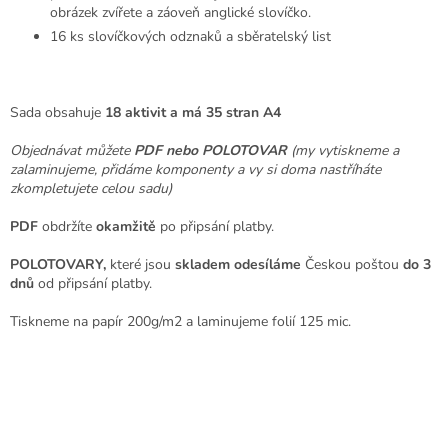
obrázek zvířete a záoveň anglické slovíčko.
16 ks slovíčkových odznaků a sběratelský list
Sada obsahuje
18 aktivit a má 35 stran A4
Objednávat můžete
PDF nebo POLOTOVAR
(my vytiskneme a
zalaminujeme, přidáme komponenty a vy si doma nastříháte
zkompletujete celou sadu)
PDF
obdržíte
okamžitě
po připsání platby.
POLOTOVARY,
které jsou
skladem odesíláme
Českou poštou
do 3
dnů
od připsání platby.
Tiskneme na papír 200g/m2 a laminujeme folií 125 mic.