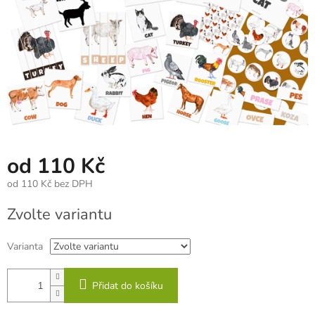
od
110 Kč
od
110 Kč
bez DPH
Měrná
Zvolte variantu
cena:
Varianta
Přidat do košíku