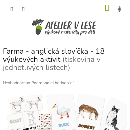
Přejít
NÁKU
na
obsah
KOŠÍK
Farma - anglická slovíčka - 18
výukových aktivit
(tiskovina v
jednotlivých listech)
Průměrné
Neohodnoceno
Podrobnosti hodnocení
hodnocení
produktu
je
0,0
z
5
hvězdiček.