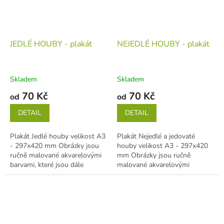
JEDLÉ HOUBY - plakát
NEJEDLÉ HOUBY - plakát
Skladem
Skladem
70 Kč
70 Kč
od
od
DETAIL
DETAIL
Plakát Jedlé houby velikost A3
Plakát Nejedlé a jedovaté
- 297x420 mm Obrázky jsou
houby velikost A3 - 297x420
ručně malované akvarelovými
mm Obrázky jsou ručně
barvami, které jsou dále
malované akvarelovými
zpracované v počítači.
barvami, které jsou dále
Objednávat...
zpracované v počítači....