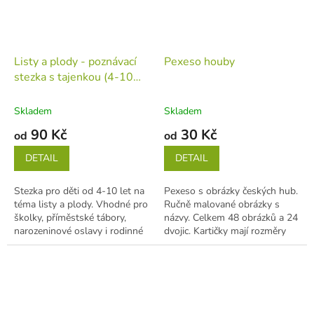
Listy a plody - poznávací
Pexeso houby
stezka s tajenkou (4-10
let)
Skladem
Skladem
90 Kč
30 Kč
od
od
DETAIL
DETAIL
Stezka pro děti od 4-10 let na
Pexeso s obrázky českých hub.
téma listy a plody. Vhodné pro
Ručně malované obrázky s
školky, příměstské tábory,
názvy. Celkem 48 obrázků a 24
narozeninové oslavy i rodinné
dvojic. Kartičky mají rozměry
výlety. Stezka má...
6,5 x 6,5 cm. ...