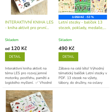
s
k
p
t
r
ů
o
1 050 Kč
–53 %
d
INTERAKTIVNÍ KNIHA LES
Letní stezky - balíček 13
u
- kniha aktivit pro první
stezek, poklady, medaile,
k
učení (děti 1-5 let)
kniha
úkoly
(tiskovina v
t
jednotlivých listech)
Skladem
Skladem
ů
120 Kč
490 Kč
od
DETAIL
DETAIL
Interaktivní kniha aktivit na
Zábava na celé léto! Výhodný
téma LES pro rozvoj jemné
tématický balíček Letní stezky v
motoriky, postřehu, paměti a
PDF. 13 stezek na výlety,
logického myšlení. ✅ Vhodné
tábory, do družiny, na oslavy
pro děti od 1 do 5...
na procházku, na výlet, k...