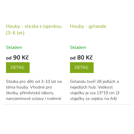
Houby - stezka s tajenkou
Houby - girlanda
(3-6 let)
Skladem
Skladem
90 Kč
80 Kč
od
od
DETAIL
DETAIL
Stezka pro děti od 3-10 let na
Girlandu tvoří 28 jedlých a
téma houby. Vhodné pro
nejedlých hub. Velikost
školky, příměstské tábory,
vlaječky je cca 13*19 cm (3
narozeninové oslavy i rodinné
vlaječky se vejdou na A4)
výlety. Stezka má 10...
Objednávat můžete PDF nebo
POLOTOVAR (my...