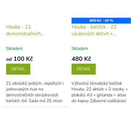
800 Kč
–40 %
Houby - 21
Houby - balíček - 22
demonstračních
výukových aktivit +
obrázkových karet A4
výzdoba + stezky
(tiskovina v jednotlivých
(tiskovina v jednotlivých
Skladem
Skladem
listech)
listech)
100 Kč
480 Kč
od
DETAIL
DETAIL
21 obrázků jedlých, nejedlých i
Výhodný tématický balíček
jednovatých hub na
Houby. 22 aktivit + 2 stezky +
demostračních obrázkových
plakáty A3 + girlanda + atlas
kartách A4. Sada má 25 stran
do kapsy Zábavné vzdělávací
A4. Karty jsou oboustranné - z
aktivity na téma houby. S...
jedné...