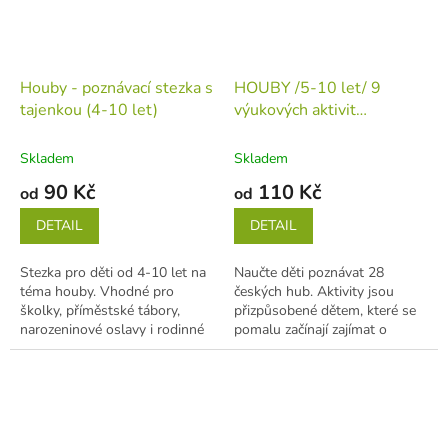
Houby - poznávací stezka s
HOUBY /5-10 let/ 9
tajenkou (4-10 let)
výukových aktivit
(tiskovina v jednotlivých
listech)
Skladem
Skladem
90 Kč
110 Kč
od
od
DETAIL
DETAIL
Stezka pro děti od 4-10 let na
Naučte děti poznávat 28
téma houby. Vhodné pro
českých hub. Aktivity jsou
školky, příměstské tábory,
přizpůsobené dětem, které se
narozeninové oslavy i rodinné
pomalu začínají zajímat o
výlety. Stezka má 10...
písmena a čísla a také se rádi
něco o...