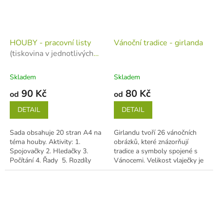
HOUBY - pracovní listy
Vánoční tradice - girlanda
(tiskovina v jednotlivých
listech)
Skladem
Skladem
90 Kč
80 Kč
od
od
DETAIL
DETAIL
Sada obsahuje 20 stran A4 na
Girlandu tvoří 26 vánočních
téma houby. Aktivity: 1.
obrázků, které znázorňují
Spojovačky 2. Hledačky 3.
tradice a symboly spojené s
Počítání 4. Řady 5. Rozdíly
Vánocemi. Velikost vlaječky je
Objednávat můžete...
cca 13*19 cm (3 vlaječky se
vejdou...