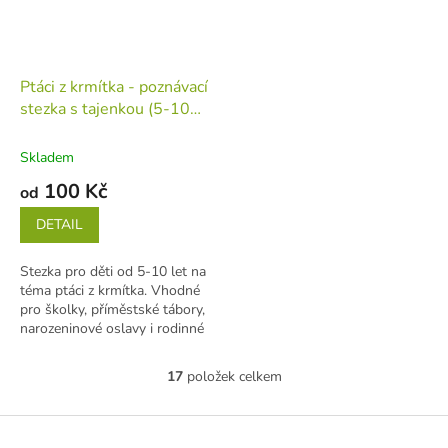
Ptáci z krmítka - poznávací
stezka s tajenkou (5-10
let)
Skladem
100 Kč
od
DETAIL
Stezka pro děti od 5-10 let na
téma ptáci z krmítka. Vhodné
pro školky, příměstské tábory,
narozeninové oslavy i rodinné
výlety. Stezka...
17
položek celkem
O
v
l
Z
á
á