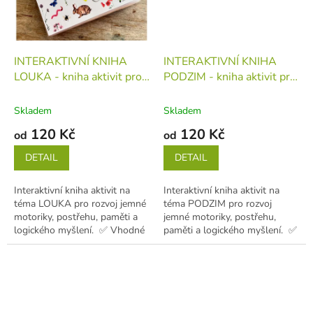
INTERAKTIVNÍ KNIHA
INTERAKTIVNÍ KNIHA
LOUKA - kniha aktivit pro
PODZIM - kniha aktivit pro
první učení (děti 1-5 let)
první učení (děti 1-5 let)
kniha
kniha
Skladem
Skladem
120 Kč
120 Kč
od
od
DETAIL
DETAIL
Interaktivní kniha aktivit na
Interaktivní kniha aktivit na
téma LOUKA pro rozvoj jemné
téma PODZIM pro rozvoj
motoriky, postřehu, paměti a
jemné motoriky, postřehu,
logického myšlení. ✅ Vhodné
paměti a logického myšlení. ✅
pro děti od 1 do 5...
Vhodné pro děti od 1 do 5...