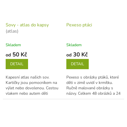
Sovy - atlas do kapsy
Pexeso ptáci
(atlas)
Skladem
Skladem
50 Kč
30 Kč
od
od
DETAIL
DETAIL
Kapesní atlas našich sov.
Pexeso s obrázky ptáků, které
Kartičky jsou pomocníkem na
děti v zimě uvidí v krmítku.
výlet nebo dovolenou. Cestou
Ručně malované obrázky s
vlakem nebo autem děti
názvy. Celkem 48 obrázků a 24
seznámi s houbami naučí se je
dvojic. Kartičky mají rozměry...
poznávat v...