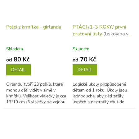
Ptáci z krmítka - girlanda
PTÁCI /1-3 ROKY/ první
pracovní listy
(tiskovina v
jednotlivých listech)
Skladem
Skladem
80 Kč
70 Kč
od
od
DETAIL
DETAIL
Girlandu tvoří 23 ptáků, které
Logické úkoly přizpůsobené
mohou děti vidět v zimě v
dětem od 1 roku. Úkoly jsou
krmítku. Velikost vlaječky je cca
jednoduché, aby děti zažily
13*19 cm (3 vlaječky se vejdou
úspěch a neztratily chuť do
na A4) Objednávat můžete...
podobných činností. Na
listech...