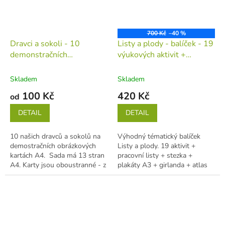
700 Kč
–40 %
Dravci a sokoli - 10
Listy a plody - balíček - 19
demonstračních
výukových aktivit +
obrázkových karet A4
výzdoba + stezka
(tiskovina v jednotlivých
(tiskovina v jednotlivých
Skladem
Skladem
listech)
listech)
100 Kč
420 Kč
od
DETAIL
DETAIL
10 našich dravců a sokolů na
Výhodný tématický balíček
demostračních obrázkových
Listy a plody. 19 aktivit +
kartách A4. Sada má 13 stran
pracovní listy + stezka +
A4. Karty jsou oboustranné - z
plakáty A3 + girlanda + atlas
jedné strany je obrázek...
do kapsy Zábavné vzdělávací...