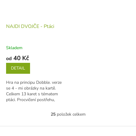
NAJDI DVOJČE - Ptáci
Skladem
40 Kč
od
DETAIL
Hra na principu Dobble. verze
se 4 - mi obrázky na kartě.
Celkem 13 karet s tématem
ptáci. Procvičení postřehu,
spolupráce, slovní zásoby a...
25
položek celkem
O
v
l
Z
á
á