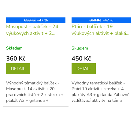
690 Kč
–47 %
860 Kč
–47 %
Masopust - balíček - 24
Ptáci - balíček - 19
výukových aktivit + 2
výukových aktivit + plakáty
stezky + výzdoba
+ hry
(tiskovina v
(tiskovina v jednotlivých
jednotlivých listech)
Skladem
Skladem
listech)
360 Kč
450 Kč
DETAIL
DETAIL
Výhodný tématický balíček -
Výhodný tématický balíček -
Masopust. 14 aktivit + 20
Ptáci 19 aktivit + stezka + 4
pracovních listů + 2 x stezka +
plakáty A3 + girlanda Zábavné
plakát A3 + girlanda +
vzdělávací aktivity na téma
informační karty Zábavné
ptáci. S aktivitami se děti...
vzdělávací...