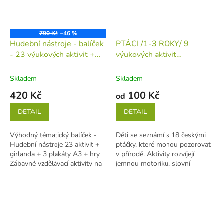
790 Kč
–46 %
Hudební nástroje - balíček
PTÁCI /1-3 ROKY/ 9
- 23 výukových aktivit +
výukových aktivit
výzdoba + hry
(tiskovina v
(tiskovina v jednotlivých
jednotlivých listech)
listech)
Skladem
Skladem
420 Kč
100 Kč
od
DETAIL
DETAIL
Výhodný tématický balíček -
Děti se seznámí s 18 českými
Hudební nástroje 23 aktivit +
ptáčky, které mohou pozorovat
girlanda + 3 plakáty A3 + hry
v přírodě. Aktivity rozvíjejí
Zábavné vzdělávací aktivity na
jemnou motoriku, slovní
téma ptáci. S aktivitami...
zásobu, komunikaci, logické...