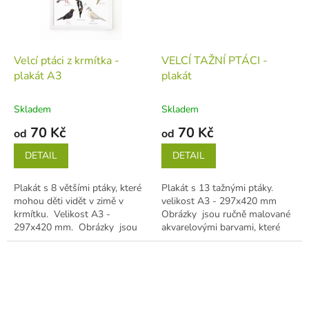
Velcí ptáci z krmítka -
VELCÍ TAŽNÍ PTÁCI -
plakát A3
plakát
Skladem
Skladem
70 Kč
70 Kč
od
od
DETAIL
DETAIL
Plakát s 8 většími ptáky, které
Plakát s 13 tažnými ptáky.
mohou děti vidět v zimě v
velikost A3 - 297x420 mm
krmítku. Velikost A3 -
Obrázky jsou ručně malované
297x420 mm. Obrázky jsou
akvarelovými barvami, které
ručně malované akvarelovými
jsou dále zpracované v
barvami,...
počítači....