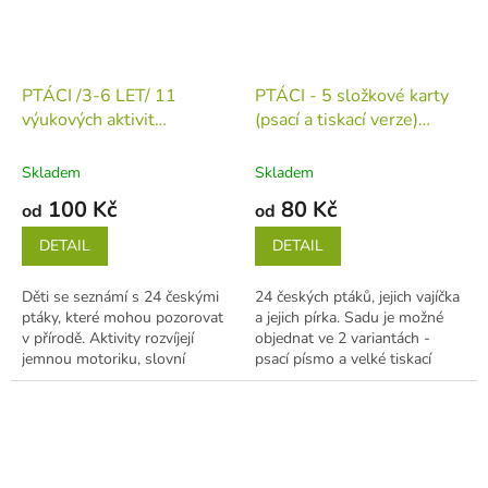
PTÁCI /3-6 LET/ 11
PTÁCI - 5 složkové karty
výukových aktivit
(psací a tiskací verze)
(tiskovina v jednotlivých
(tiskovina v jednotlivých
listech)
listech)
Skladem
Skladem
100 Kč
80 Kč
od
od
DETAIL
DETAIL
Děti se seznámí s 24 českými
24 českých ptáků, jejich vajíčka
ptáky, které mohou pozorovat
a jejich pírka. Sadu je možné
v přírodě. Aktivity rozvíjejí
objednat ve 2 variantách -
jemnou motoriku, slovní
psací písmo a velké tiskací
zásobu, komunikaci, logické...
písmo. Obě verze obsahují...