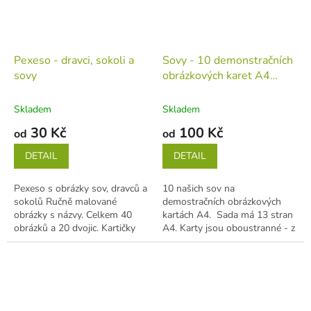
Pexeso - dravci, sokoli a
Sovy - 10 demonstračních
sovy
obrázkových karet A4
(tiskovina v jednotlivých
listech)
Skladem
Skladem
30 Kč
100 Kč
od
od
DETAIL
DETAIL
Pexeso s obrázky sov, dravců a
10 našich sov na
sokolů Ručně malované
demostračních obrázkových
obrázky s názvy. Celkem 40
kartách A4. Sada má 13 stran
obrázků a 20 dvojic. Kartičky
A4. Karty jsou oboustranné - z
mají rozměry 6,5 x 6,5 cm. ...
jedné strany je obrázek s
názvem, ze...