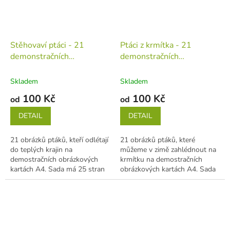
Stěhovaví ptáci - 21
Ptáci z krmítka - 21
demonstračních
demonstračních
obrázkových karet A4
obrázkových karet A4
(tiskovina v jednotlivých
(tiskovina v jednotlivých
Skladem
Skladem
listech)
listech)
100 Kč
100 Kč
od
od
DETAIL
DETAIL
21 obrázků ptáků, kteří odlétají
21 obrázků ptáků, které
do teplých krajin na
můžeme v zimě zahlédnout na
demostračních obrázkových
krmítku na demostračních
kartách A4. Sada má 25 stran
obrázkových kartách A4. Sada
A4. Karty jsou oboustranné - z
má 25 stran A4. Karty jsou
jedné...
oboustranné -...