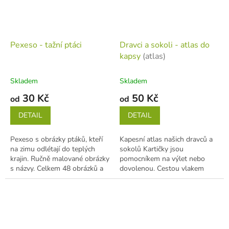
Pexeso - tažní ptáci
Dravci a sokoli - atlas do
kapsy
(atlas)
Skladem
Skladem
30 Kč
50 Kč
od
od
DETAIL
DETAIL
Pexeso s obrázky ptáků, kteří
Kapesní atlas našich dravců a
na zimu odlétají do teplých
sokolů Kartičky jsou
krajin. Ručně malované obrázky
pomocníkem na výlet nebo
s názvy. Celkem 48 obrázků a
dovolenou. Cestou vlakem
24 dvojic. Kartičky mají...
nebo autem děti seznámi s
houbami naučí se je...