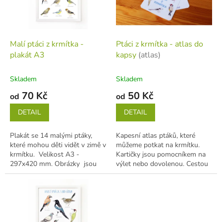
s
k
p
t
r
ů
o
d
Malí ptáci z krmítka -
Ptáci z krmítka - atlas do
u
plakát A3
kapsy
(atlas)
k
t
Skladem
Skladem
ů
70 Kč
50 Kč
od
od
DETAIL
DETAIL
Plakát se 14 malými ptáky,
Kapesní atlas ptáků, které
které mohou děti vidět v zimě v
můžeme potkat na krmítku.
krmítku. Velikost A3 -
Kartičky jsou pomocníkem na
297x420 mm. Obrázky jsou
výlet nebo dovolenou. Cestou
ručně malované akvarelovými
vlakem nebo autem děti
barvami,...
seznámi s...