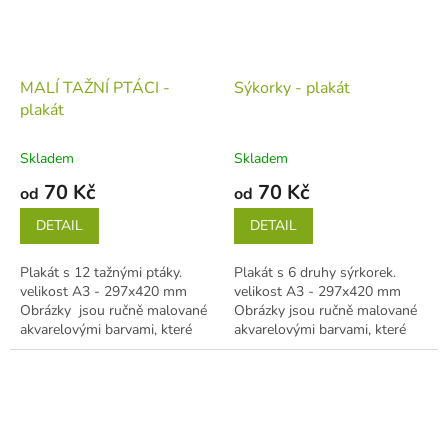
MALÍ TAŽNÍ PTÁCI -
Sýkorky - plakát
plakát
Skladem
Skladem
70 Kč
70 Kč
od
od
DETAIL
DETAIL
Plakát s 12 tažnými ptáky.
Plakát s 6 druhy sýrkorek.
velikost A3 - 297x420 mm
velikost A3 - 297x420 mm
Obrázky jsou ručně malované
Obrázky jsou ručně malované
akvarelovými barvami, které
akvarelovými barvami, které
jsou dále zpracované v...
jsou dále zpracované v
počítači....